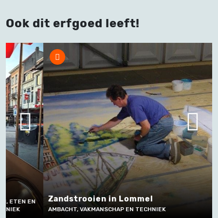
Ook dit erfgoed leeft!
Lampenr
Radio
Zandstrooien in Lommel
MUZIEK E
AMBACHT, VAKMANSCHAP EN TECHNIEK
EN TECHN