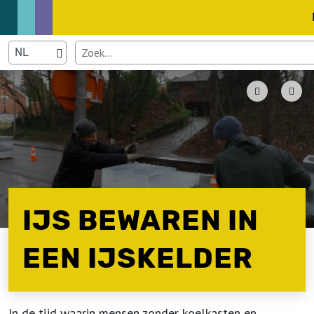
IJS BEWAREN IN
EEN IJSKELDER
In de tijd waarin mensen zonder koelkasten en