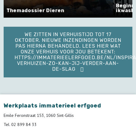
Beginnen met erfgoed op
Dieren
ikwashier.live van Lodew
WE ZITTEN IN VERHUISTIJD TOT 17
OKTOBER. NIEUWE INZENDINGEN WORDEN
PAS HIERNA BEHANDELD. LEES HIER WAT
ONZE VERHUIS VOOR JOU BETEKENT:
HTTPS://IMMATERIEELERFGOED.BE/NL/INSPIRA
VERHUIZEN-ZO-KAN-JIJ-VERDER-AAN-
DE-SLAG
Werkplaats immaterieel erfgoed
Emile Feronstraat 153, 1060 Sint-Gillis
Tel. 02 899 84 33