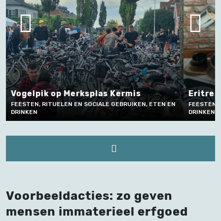
Vogelpik op Merksplas Kermis
Eritrese k
FEESTEN, RITUELEN EN SOCIALE GEBRUIKEN, ETEN EN
FEESTEN, RIT
DRINKEN
DRINKEN
Voorbeeldacties: zo geven
mensen immaterieel erfgoed