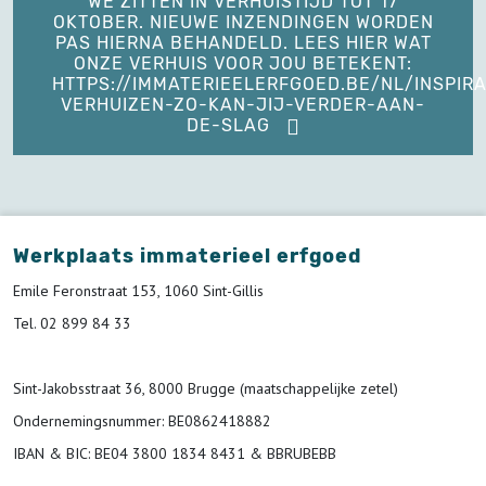
WE ZITTEN IN VERHUISTIJD TOT 17
OKTOBER. NIEUWE INZENDINGEN WORDEN
PAS HIERNA BEHANDELD. LEES HIER WAT
ONZE VERHUIS VOOR JOU BETEKENT:
HTTPS://IMMATERIEELERFGOED.BE/NL/INSPIRA
VERHUIZEN-ZO-KAN-JIJ-VERDER-AAN-
DE-SLAG
Werkplaats immaterieel erfgoed
Emile Feronstraat 153, 1060 Sint-Gillis
Tel. 02 899 84 33
Sint-Jakobsstraat 36, 8000 Brugge (maatschappelijke zetel)
Ondernemingsnummer
: BE0862418882
IBAN & BIC:
BE04 3800 1834 8431 & BBRUBEBB