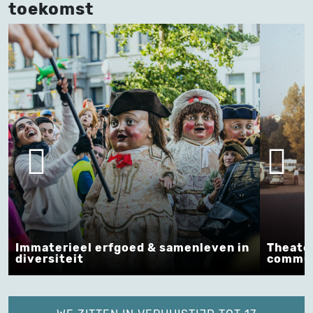
toekomst
Immaterieel erfgoed & samenleven in
Theater
diversiteit
commun