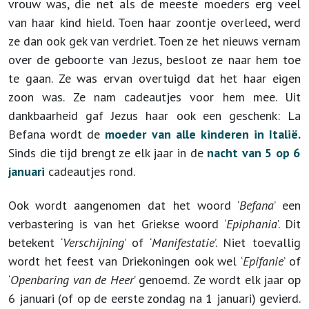
vrouw was, die net als de meeste moeders erg veel
van haar kind hield. Toen haar zoontje overleed, werd
ze dan ook gek van verdriet. Toen ze het nieuws vernam
over de geboorte van Jezus, besloot ze naar hem toe
te gaan. Ze was ervan overtuigd dat het haar eigen
zoon was. Ze nam cadeautjes voor hem mee. Uit
dankbaarheid gaf Jezus haar ook een geschenk: La
Befana wordt de
moeder van alle kinderen in Italië.
Sinds die tijd brengt ze elk jaar in de
nacht van 5 op 6
januari
cadeautjes rond.
Ook wordt aangenomen dat het woord ‘
Befana
’ een
verbastering is van het Griekse woord ‘
Epiphania
’. Dit
betekent ‘
Verschijning
’ of ‘
Manifestatie
’. Niet toevallig
wordt het feest van Driekoningen ook wel ‘
Epifanie
’ of
‘
Openbaring van de Heer
’ genoemd. Ze wordt elk jaar op
6 januari (of op de eerste zondag na 1 januari) gevierd.