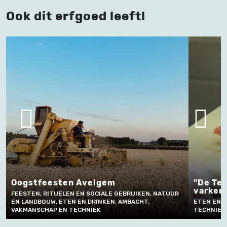
Ook dit erfgoed leeft!
"De Terter" een opgevulde
Kost
varkenspoot
Heis
UR
ETEN EN DRINKEN, AMBACHT, VAKMANSCHAP EN
MUZIE
TECHNIEK
EN TE