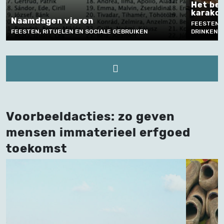
Het bereiden en verkopen v
karakollen
n
FEESTEN, RITUELEN EN SOCIALE GEBRUI
OCIALE GEBRUIKEN
DRINKEN, AMBACHT, VAKMANSCHAP EN T
Voorbeeldacties: zo geven
mensen immaterieel erfgoed
toekomst