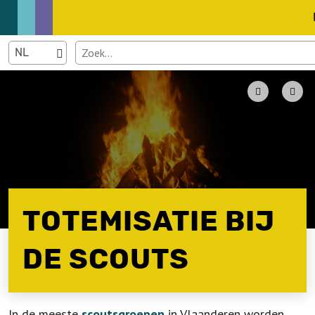
TOTEMISATIE BIJ
DE SCOUTS
In de meeste
scoutsgroepen
in Vlaanderen worden