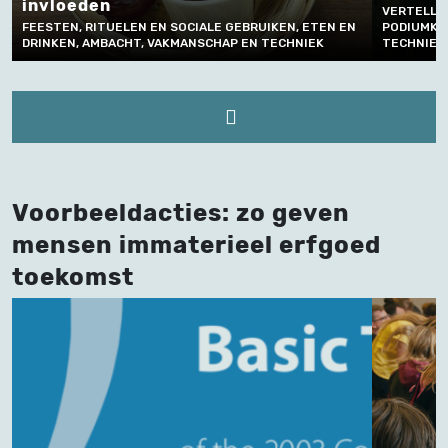
n
VERTELLEN EN TAALGEBRUIK
TUELEN EN SOCIALE GEBRUIKEN, ETEN EN
PODIUMKUNSTEN, AMBACHT
BACHT, VAKMANSCHAP EN TECHNIEK
TECHNIEK
Voorbeeldacties: zo geven
mensen immaterieel erfgoed
toekomst