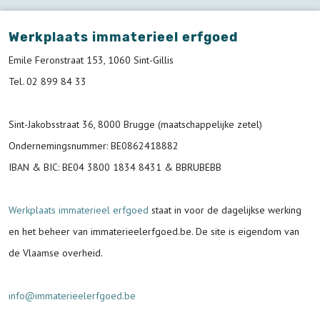
Werkplaats immaterieel erfgoed
Emile Feronstraat 153, 1060 Sint-Gillis
Tel. 02 899 84 33
Sint-Jakobsstraat 36, 8000 Brugge (maatschappelijke zetel)
Ondernemingsnummer
: BE0862418882
IBAN & BIC:
BE04 3800 1834 8431 & BBRUBEBB
Werkplaats immaterieel erfgoed
staat in voor de
dagelijkse werking
en het beheer van immaterieelerfgoed.be.
De site is eigendom van
de Vlaamse overheid.
info@immaterieelerfgoed.be