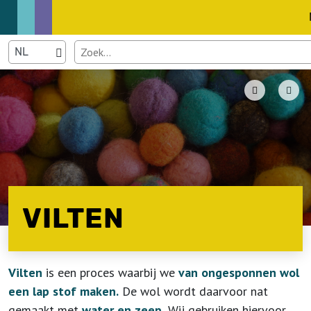
VILTEN
Vilten
is een proces waarbij we
van ongesponnen wol
een lap stof maken.
De wol wordt daarvoor nat
gemaakt met
water en zeep.
Wij gebruiken hiervoor