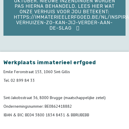
OKTOBER. NIEUWE INZENDINGEN WORDEN
PAS HIERNA BEHANDELD. LEES HIER WAT
ONZE VERHUIS VOOR JOU BETEKENT:
HTTPS://IMMATERIEELERFGOED.BE/NL/INSPIRA
VERHUIZEN-ZO-KAN-JIJ-VERDER-AAN-
DE-SLAG
Werkplaats immaterieel erfgoed
Emile Feronstraat 153, 1060 Sint-Gillis
Tel. 02 899 84 33
Sint-Jakobsstraat 36, 8000 Brugge (maatschappelijke zetel)
Ondernemingsnummer
: BE0862418882
IBAN & BIC:
BE04 3800 1834 8431 & BBRUBEBB