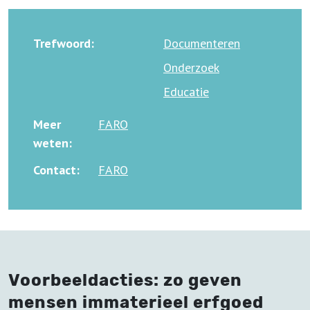
Trefwoord:
Documenteren
Onderzoek
Educatie
Meer
FARO
weten:
Contact:
FARO
Voorbeeldacties: zo geven
mensen immaterieel erfgoed