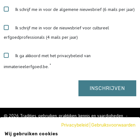
Ik schrijf me in voor de algemene nieuwsbrief (6 mails per jaar)
Ik schrijf me in voor de nieuwsbrief voor cultureel
erfgoedprofessionals (4 mails per jaar)
Ik ga akkoord met het privacybeleid van
immaterieelerfgoed.be.
© 2026 Tradities, gebruiken, praktijken, kennis en vaardigheden
-
Cookies wijzigen
-
Privacybeleid
|
Gebruiksvoorwaarden
Colofon
Wij gebruiken cookies
Gebruikersvoorwaarden