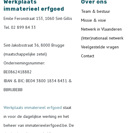
Werkplaats
Over ons
immaterieel erfgoed
Team & bestuur
Emile Feronstraat 153, 1060 Sint-Gillis
Missie & visie
Tel. 02 899 84 33
Netwerk in Vlaanderen
(Inter)nationaal netwerk
Sint-Jakobsstraat 36, 8000 Brugge
Veelgestelde vragen
(maatschappelijke zetel)
Contact
Ondernemingsnummer
:
BE0862418882
IBAN & BIC:
BE04 3800 1834 8431 &
BBRUBEBB
Werkplaats immaterieel erfgoed
staat
in voor de
dagelijkse werking en het
beheer van immaterieelerfgoed.be.
De