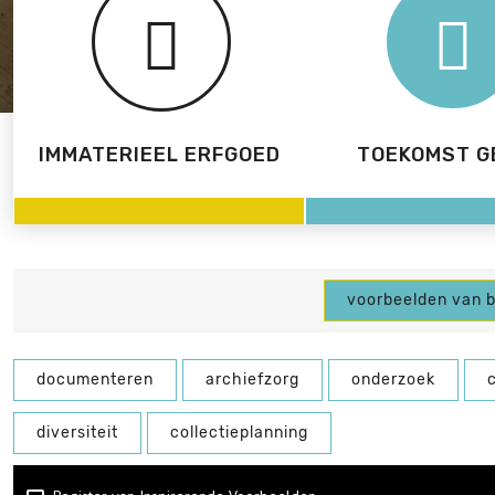
IMMATERIEEL ERFGOED
TOEKOMST G
voorbeelden van 
documenteren
archiefzorg
onderzoek
diversiteit
collectieplanning