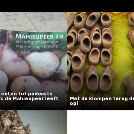
 enten tot podcasts
: de Mahieupeer leeft
Met de klompen terug d
op!