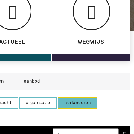
ACTUEEL
WEGWIJS
en
aanbod
racht
organisatie
herlanceren