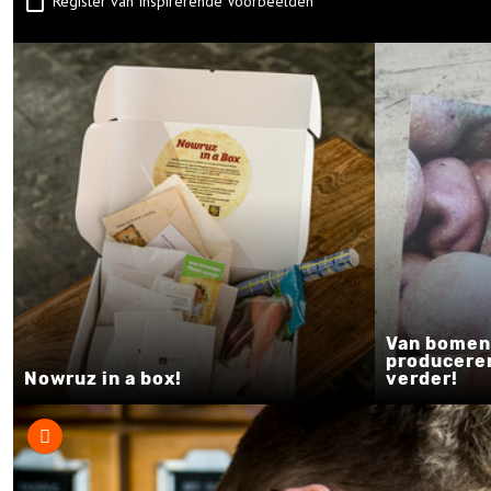
Register van Inspirerende Voorbeelden
Van bomen
produceren
Nowruz in a box!
verder!