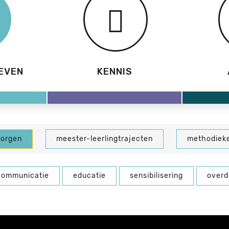
EVEN
KENNIS
borgen
meester-leerlingtrajecten
methodiek
communicatie
educatie
sensibilisering
overd