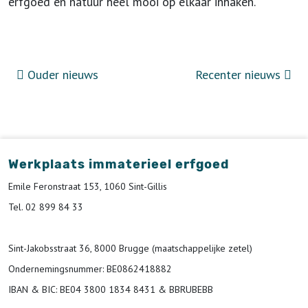
erfgoed en natuur heel mooi op elkaar inhaken.
Ouder nieuws
Recenter nieuws
Werkplaats immaterieel erfgoed
Emile Feronstraat 153, 1060 Sint-Gillis
Tel. 02 899 84 33
Sint-Jakobsstraat 36, 8000 Brugge (maatschappelijke zetel)
Ondernemingsnummer
: BE0862418882
IBAN & BIC:
BE04 3800 1834 8431 & BBRUBEBB