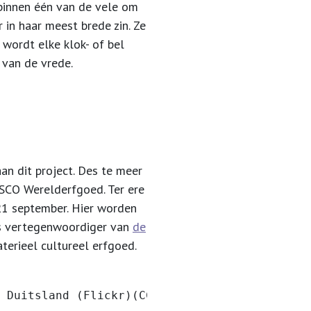
 binnen één van de vele om
 in haar meest brede zin. Ze
 wordt elke klok- of bel
 van de vrede.
n dit project. Des te meer
SCO Werelderfgoed. Ter ere
1 september. Hier worden
ls vertegenwoordiger van
de
terieel cultureel erfgoed.
 Duitsland (Flickr)(CC BY-SA 2.0, via Wikime