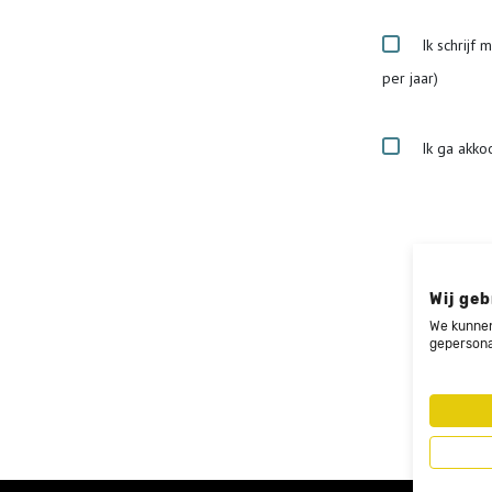
Ik schrijf 
per jaar)
Ik ga akko
Wij geb
We kunnen
gepersona