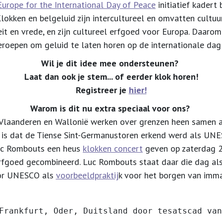
Europe for the International Day of Peace
initiatief kadert
Klokken en belgeluid zijn intercultureel en omvatten cultuur
eit en vrede, en zijn cultureel erfgoed voor Europa. Daarom
roepen om geluid te laten horen op de internationale dag
Wil je dit idee mee ondersteunen?
Laat dan ook je stem... of eerder klok horen!
Registreer je
hier!
Warom is dit nu extra speciaal voor ons?
 Vlaanderen en Wallonië werken over grenzen heen samen aa
 is dat de Tiense Sint-Germanustoren erkend werd als UNE
Luc Rombouts een heus
klokken concert
geven op zaterdag 2
erfgoed gecombineerd. Luc Rombouts staat daar die dag a
or UNESCO als
voorbeeldpraktij
k voor het borgen van imma
Frankfurt, Oder, Duitsland door tesatscad van