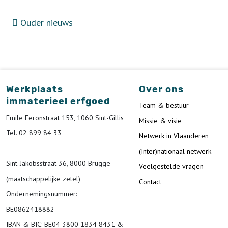
Ouder nieuws
Werkplaats
Over ons
immaterieel erfgoed
Team & bestuur
Emile Feronstraat 153, 1060 Sint-Gillis
Missie & visie
Tel. 02 899 84 33
Netwerk in Vlaanderen
(Inter)nationaal netwerk
Sint-Jakobsstraat 36, 8000 Brugge
Veelgestelde vragen
(maatschappelijke zetel)
Contact
Ondernemingsnummer
:
BE0862418882
IBAN & BIC:
BE04 3800 1834 8431 &