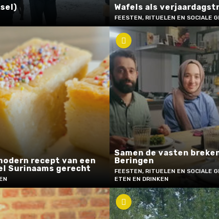
sel)
Wafels als verjaardagst
FEESTEN, RITUELEN EN SOCIALE G
Samen de vasten breken
modern recept van een
Beringen
el Surinaams gerecht
FEESTEN, RITUELEN EN SOCIALE G
KEN
ETEN EN DRINKEN