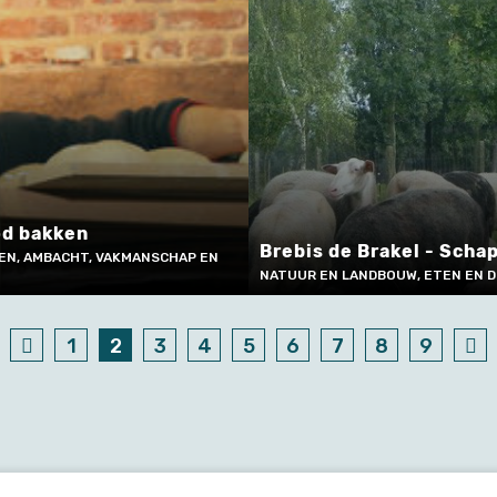
d bakken
Brebis de Brakel - Sch
EN, AMBACHT, VAKMANSCHAP EN
NATUUR EN LANDBOUW, ETEN EN D
1
2
3
4
5
6
7
8
9