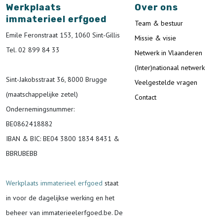
Werkplaats
Over ons
immaterieel erfgoed
Team & bestuur
Emile Feronstraat 153, 1060 Sint-Gillis
Missie & visie
Tel. 02 899 84 33
Netwerk in Vlaanderen
(Inter)nationaal netwerk
Sint-Jakobsstraat 36, 8000 Brugge
Veelgestelde vragen
(maatschappelijke zetel)
Contact
Ondernemingsnummer
:
BE0862418882
IBAN & BIC:
BE04 3800 1834 8431 &
BBRUBEBB
Werkplaats immaterieel erfgoed
staat
in voor de
dagelijkse werking en het
beheer van immaterieelerfgoed.be.
De