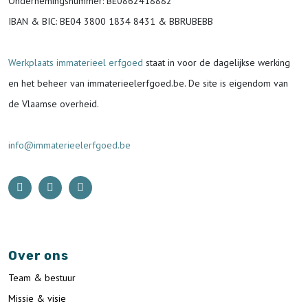
Ondernemingsnummer
: BE0862418882
IBAN & BIC:
BE04 3800 1834 8431 & BBRUBEBB
Werkplaats immaterieel erfgoed
staat in voor de
dagelijkse werking
en het beheer van immaterieelerfgoed.be.
De site is eigendom van
de Vlaamse overheid.
info@immaterieelerfgoed.be
Over ons
Team & bestuur
Missie & visie