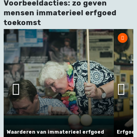
Voorbeeldacties: zo geven
mensen immaterieel erfgoed
toekomst
erieel erfgoed
Erfgoedfestival 'Alles es Just!