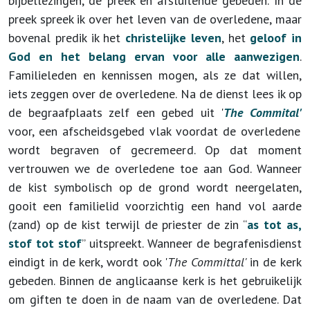
bijbellezingen, de preek en afsluitende gebeden. In de
preek spreek ik over het leven van de overledene, maar
bovenal predik ik het
christelijke leven
, het
geloof in
God en het belang ervan voor alle aanwezigen
.
Familieleden en kennissen mogen, als ze dat willen,
iets zeggen over de overledene. Na de dienst lees ik op
de begraafplaats zelf een gebed uit '
The Commital'
voor, een afscheidsgebed vlak voordat de overledene
wordt begraven of gecremeerd. Op dat moment
vertrouwen we de overledene toe aan God. Wanneer
de kist symbolisch op de grond wordt neergelaten,
gooit een familielid voorzichtig een hand vol aarde
(zand) op de kist terwijl de priester de zin “
as tot as,
stof tot stof
” uitspreekt. Wanneer de begrafenisdienst
eindigt in de kerk, wordt ook '
The Committal'
in de kerk
gebeden. Binnen de anglicaanse kerk is het gebruikelijk
om giften te doen in de naam van de overledene. Dat