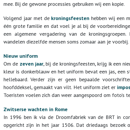
mee. Bij de gewone processies gebruiken wij een kopie.
Volgend jaar met de
kroningsfeesten
hebben wij een ma
één grote familie en dat voel je al bij de voorbereidin
een algemene vergadering van de kroningsgroepen. M
wandelen diezelfde mensen soms zomaar aan je voorbij. Da
Nieuw uniform
Om de
zeven jaar
, bij de kroningsfeesten, krijg ik een n
kleur is donkerblauw en het uniform bevat een jas, een 
hellebaard. Verder zijn er geen bepaalde voorschrif
hoofddeksel, gemaakt van vilt. Het uniform ziet er
impo
Toeristen voelen zich dan weer aangespoord om foto’s t
Zwitserse wachten in Rome
In 1996 ben ik via de Droomfabriek van de BRT in co
opgericht zijn in het jaar 1506. Dat driedaags bezoek