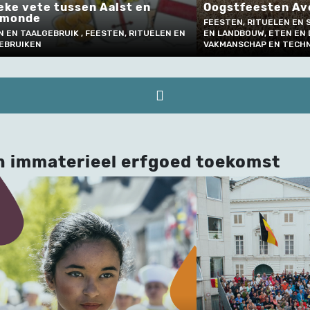
Oogstfeesten Avelgem
Re
FEESTEN, RITUELEN EN SOCIALE GEBRUIKEN, NATUUR
Tu
LEN EN
EN LANDBOUW, ETEN EN DRINKEN, AMBACHT,
VAKMANSCHAP EN TECHNIEK
FE
n immaterieel erfgoed toekomst