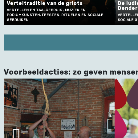
riots
De ludieke vete tussen Aalst en
Dendermonde
UZIEK EN
ELEN EN SOCIALE
VERTELLEN EN TAALGEBRUIK , FEESTEN, RITUE
SOCIALE GEBRUIKEN
Voorbeeldacties: zo geven mense