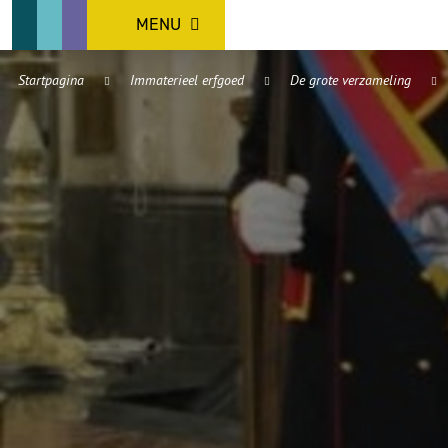
MENU
Startpagina
Immaterieel erfgoed
De grote verzameling