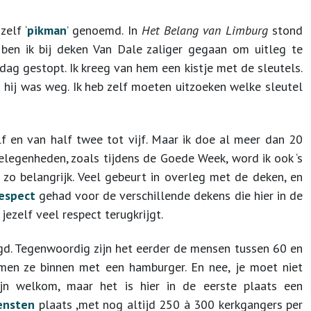
zelf ‘
pikman
’ genoemd. In
Het Belang van Limburg
stond
 ben ik bij deken Van Dale zaliger gegaan om uitleg te
dag gestopt. Ik kreeg van hem een kistje met de sleutels.
 hij was weg. Ik heb zelf moeten uitzoeken welke sleutel
f en van half twee tot vijf. Maar ik doe al meer dan 20
elegenheden, zoals tijdens de Goede Week, word ik ook ‘s
 zo belangrijk. Veel gebeurt in overleg met de deken, en
espect
gehad voor de verschillende dekens die hier in de
jezelf veel respect terugkrijgt.
gd. Tegenwoordig zijn het eerder de mensen tussen 60 en
omen ze binnen met een hamburger.
En nee,
je moet niet
zijn welkom, maar het is hier in de eerste plaats een
ensten
plaats ,met nog altijd 250 à 300 kerkgangers per