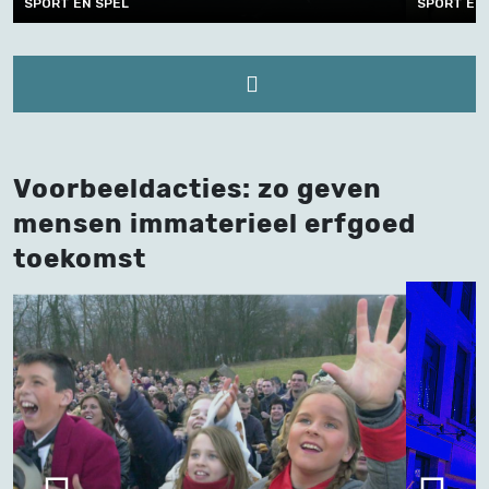
SPORT EN SPEL, NATUUR EN LANDBOUW
SPO
Voorbeeldacties: zo geven
mensen immaterieel erfgoed
toekomst