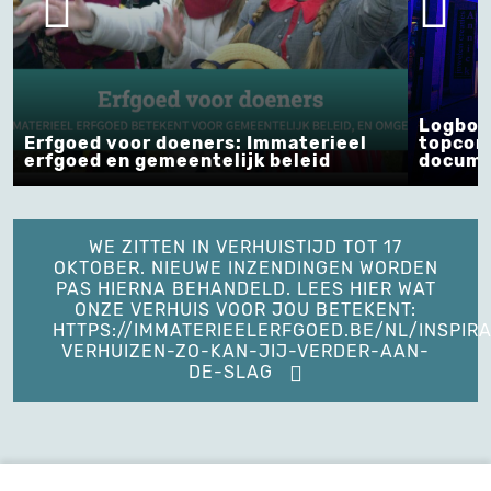
Logboe
Erfgoed voor doeners: Immaterieel
topcom
erfgoed en gemeentelijk beleid
docume
WE ZITTEN IN VERHUISTIJD TOT 17
OKTOBER. NIEUWE INZENDINGEN WORDEN
PAS HIERNA BEHANDELD. LEES HIER WAT
ONZE VERHUIS VOOR JOU BETEKENT:
HTTPS://IMMATERIEELERFGOED.BE/NL/INSPIRA
VERHUIZEN-ZO-KAN-JIJ-VERDER-AAN-
DE-SLAG