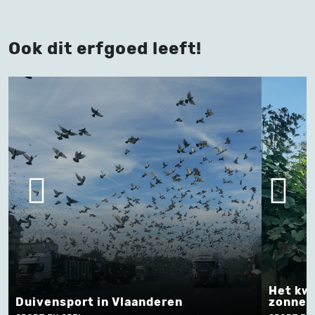
Ook dit erfgoed leeft!
Het kweken van de grootste
zonnebloemen in Meldert
Kat