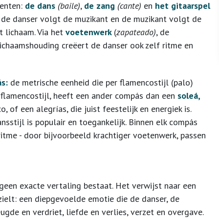
menten:
de dans
(baile)
,
de zang
(cante)
en
het gitaarspel
: de danser volgt de muzikant en de muzikant volgt de
t lichaam. Via het
voetenwerk
(
zapateado)
, de
ichaamshouding creëert de danser ook zelf ritme en
s:
de metrische eenheid die per flamencostijl (palo)
 flamencostijl, heeft een ander compás dan een
soleá,
of een alegrías, die juist feestelijk en energiek is.
nsstijl is populair en toegankelijk. Binnen elk compás
ritme - door bijvoorbeeld krachtiger voetenwerk, passen
geen exacte vertaling bestaat. Het verwijst naar een
zielt: een diepgevoelde emotie die de danser, de
gde en verdriet, liefde en verlies, verzet en overgave.