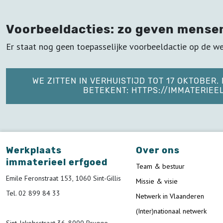
Voorbeeldacties: zo geven mense
Er staat nog geen toepasselijke voorbeeldactie op de we
WE ZITTEN IN VERHUISTIJD TOT 17 OKTOBER
BETEKENT: HTTPS://IMMATERIE
Werkplaats
Over ons
immaterieel erfgoed
Team & bestuur
Emile Feronstraat 153, 1060 Sint-Gillis
Missie & visie
Tel. 02 899 84 33
Netwerk in Vlaanderen
(Inter)nationaal netwerk
Sint-Jakobsstraat 36, 8000 Brugge