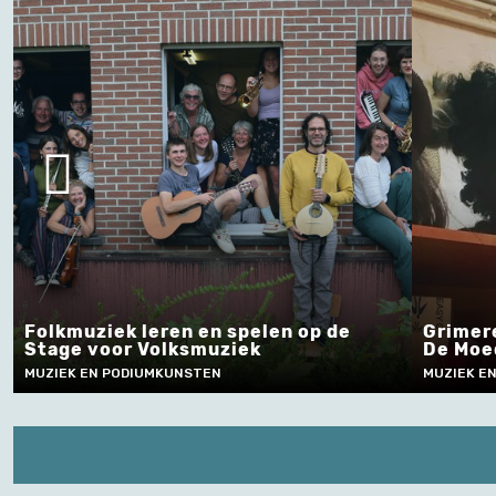
iek leren en spelen op de
Grimeren en pruik
oor Volksmuziek
De Moedertaal
 PODIUMKUNSTEN
MUZIEK EN PODIUMKUNS