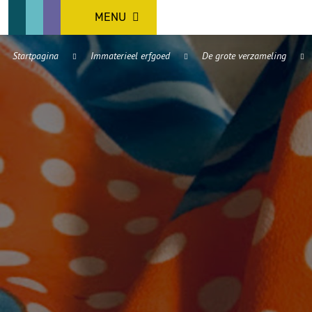
MENU
Startpagina
Immaterieel erfgoed
De grote verzameling