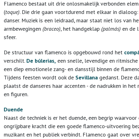
Flamenco bestaat uit drie onlosmakelijk verbonden ele
(
toque)
. Die drie gaan voortdurend met elkaar in dialoog
danser. Muziek is een leidraad, maar staat niet los van he
armbewegingen
(braceo)
, het handgeklap
(palmás)
en de l
sfeer.
De structuur van flamenco is opgebouwd rond het
compá
verschilt.
De búlerias,
een snelle, levendige en ritmische
een diep emotionele zang- en dansstijl binnen de flamenco, 
Tijdens feesten wordt ook de
Sevillana
gedanst. Deze da
plaatst de danseres haar accenten - de nadrukken in het 
en figuren.
Duende
Naast de techniek is er het duende, een begrip waarvoor 
ongrijpbare kracht die een goede flamenco-uitvoering be
muzikant en het publiek verbindt. Flamenco gaat over vreu