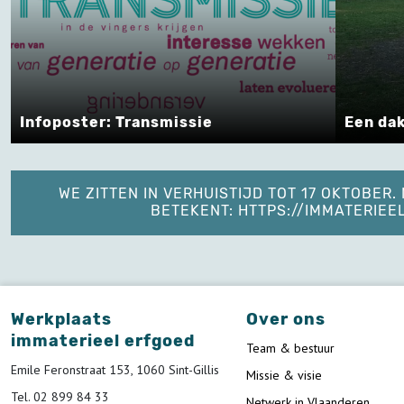
Een dakske vol met stro
WE ZITTEN IN VERHUISTIJD TOT 17 OKTOBER
BETEKENT: HTTPS://IMMATERIE
Werkplaats
Over ons
immaterieel erfgoed
Team & bestuur
Emile Feronstraat 153, 1060 Sint-Gillis
Missie & visie
Tel. 02 899 84 33
Netwerk in Vlaanderen