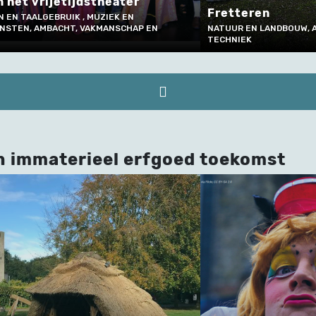
Kostumering
etteren
Heists Kam
TUUR EN LANDBOUW, AMBACHT, VAKMANSCHAP EN
MUZIEK EN PODI
CHNIEK
EN TECHNIEK
n immaterieel erfgoed toekomst