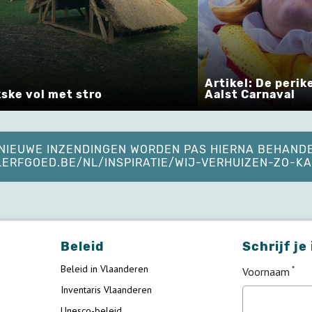
Logboeken
Artikel: De perikelen van UNESCO en
topcombin
Aalst Carnaval
document
. NIEUWE INZENDINGEN WORDEN PAS HIERNA BEHAND
ELERFGOED.BE/NL/INSPIRATIE/WIJ-VERHUIZEN-ZO-
Beleid
Schrijf je
Beleid in Vlaanderen
Voornaam
Inventaris Vlaanderen
Unesco-beleid