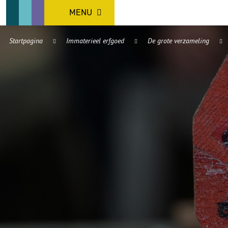
MENU
Startpagina
Immaterieel erfgoed
De grote verzameling