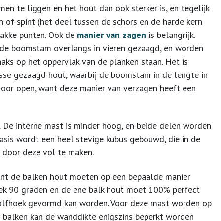
en te liggen en het hout dan ook sterker is, en tegelijk
 of spint (het deel tussen de schors en de harde kern
wakke punten. Ook de
manier van zagen
is belangrijk.
t de boomstam overlangs in vieren gezaagd, en worden
aaks op het oppervlak van de planken staan. Het is
dosse gezaagd hout, waarbij de boomstam in de lengte in
voor open, want deze manier van verzagen heeft een
. De interne mast is minder hoog, en beide delen worden
basis wordt een heel stevige kubus gebouwd, die in de
 door deze vol te maken.
ant de balken hout moeten op een bepaalde manier
oek 90 graden en de ene balk hout moet 100% perfect
waalfhoek gevormd kan worden. Voor deze mast worden op
2 balken kan de wanddikte enigszins beperkt worden