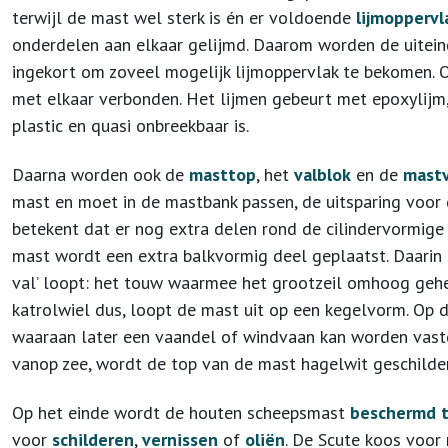
terwijl de mast wel sterk is én er voldoende
lijmoppervl
onderdelen aan elkaar gelijmd. Daarom worden de uitein
ingekort om zoveel mogelijk lijmoppervlak te bekomen. 
met elkaar verbonden. Het lijmen gebeurt met epoxylijm,
plastic en quasi onbreekbaar is.
Daarna worden ook de
masttop
, het
valblok
en de
mast
mast en moet in de mastbank passen, de uitsparing voor d
betekent dat er nog extra delen rond de cilindervormig
mast wordt een extra balkvormig deel geplaatst. Daarin m
val’ loopt: het touw waarmee het grootzeil omhoog geh
katrolwiel dus, loopt de mast uit op een kegelvorm. Op d
waaraan later een vaandel of windvaan kan worden vastg
vanop zee, wordt de top van de mast hagelwit geschilde
Op het einde wordt de houten scheepsmast
beschermd 
voor
schilderen
,
vernissen
of
oliën
. De Scute koos voor 