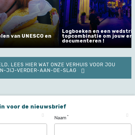
 en een wedstrijd: een
atie om jouw erfgoed te
Kijk naar de toekom
eren !
jezelf !
ELD. LEES HIER WAT ONZE VERHUIS VOOR JOU
KAN-JIJ-VERDER-AAN-DE-SLAG
 in voor de nieuwsbrief
Naam