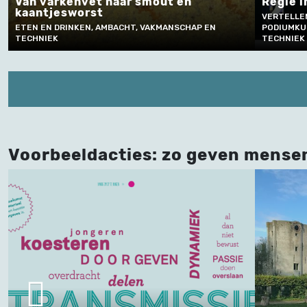
Regie in het vrijetijdstheater
Fr
VERTELLEN EN TAALGEBRUIK , MUZIEK EN
N
PODIUMKUNSTEN, AMBACHT, VAKMANSCHAP EN
NA
TECHNIEK
TE
Voorbeeldacties: zo geven mense