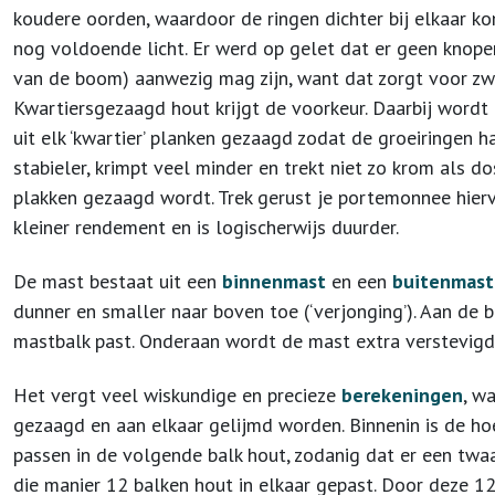
koudere oorden, waardoor de ringen dichter bij elkaar kom
nog voldoende licht. Er werd op gelet dat er geen knopen
van de boom) aanwezig mag zijn, want dat zorgt voor z
Kwartiersgezaagd hout krijgt de voorkeur. Daarbij word
uit elk ‘kwartier’ planken gezaagd zodat de groeiringen h
stabieler, krimpt veel minder en trekt niet zo krom als 
plakken gezaagd wordt. Trek gerust je portemonnee hier
kleiner rendement en is logischerwijs duurder.
De mast bestaat uit een
binnenmast
en een
buitenmast
dunner en smaller naar boven toe (‘verjonging’). Aan de 
mastbalk past. Onderaan wordt de mast extra verstevigd
Het vergt veel wiskundige en precieze
berekeningen
, w
gezaagd en aan elkaar gelijmd worden. Binnenin is de h
passen in de volgende balk hout, zodanig dat er een t
die manier 12 balken hout in elkaar gepast. Door deze 1