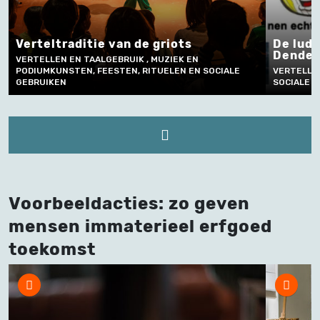
Verteltraditie van de griots
De ludi
Dende
VERTELLEN EN TAALGEBRUIK , MUZIEK EN
PODIUMKUNSTEN, FEESTEN, RITUELEN EN SOCIALE
VERTELLEN
GEBRUIKEN
SOCIALE 
Voorbeeldacties: zo geven
mensen immaterieel erfgoed
toekomst