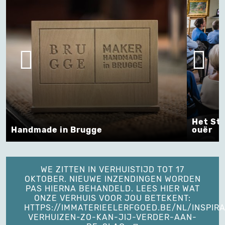
Het St
Handmade in Brugge
ouër
WE ZITTEN IN VERHUISTIJD TOT 17
OKTOBER. NIEUWE INZENDINGEN WORDEN
PAS HIERNA BEHANDELD. LEES HIER WAT
ONZE VERHUIS VOOR JOU BETEKENT:
HTTPS://IMMATERIEELERFGOED.BE/NL/INSPIRA
VERHUIZEN-ZO-KAN-JIJ-VERDER-AAN-