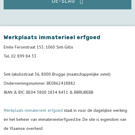
DE-SLAG
Werkplaats immaterieel erfgoed
Emile Feronstraat 153, 1060 Sint-Gillis
Tel. 02 899 84 33
Sint-Jakobsstraat 36, 8000 Brugge (maatschappelijke zetel)
Ondernemingsnummer
: BE0862418882
IBAN & BIC:
BE04 3800 1834 8431 & BBRUBEBB
Werkplaats immaterieel erfgoed
staat in voor de
dagelijkse werking
en het beheer van immaterieelerfgoed.be.
De site is eigendom van
de Vlaamse overheid.