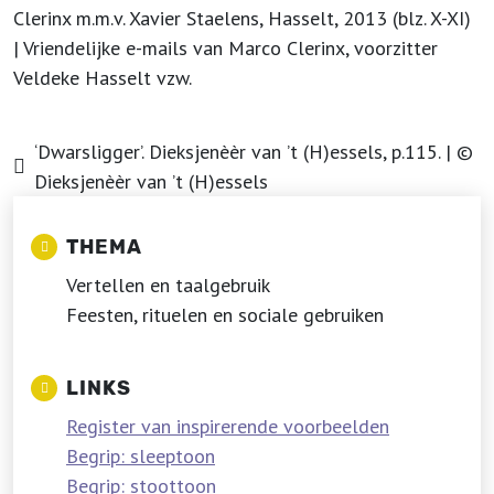
Clerinx m.m.v. Xavier Staelens, Hasselt, 2013 (blz. X-XI)
| Vriendelijke e-mails van Marco Clerinx, voorzitter
Veldeke Hasselt vzw.
‘Dwarsligger’. Dieksjenèèr van ʼt (H)essels, p.115. | ©
Dieksjenèèr van ʼt (H)essels
THEMA
Vertellen en taalgebruik
Feesten, rituelen en sociale gebruiken
LINKS
Register van inspirerende voorbeelden
Begrip: sleeptoon
Begrip: stoottoon