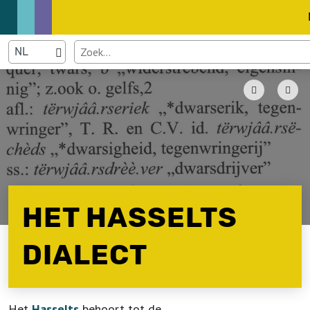
HET HASSELTS
DIALECT
Het
Hasselts
behoort tot de