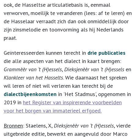
ook, de Hasseltse articulatiebasis is, eenmaal
verworven, moeilijk te veranderen (lees: af te leren) en
de Hasselaar verraadt zich dan ook onmiddellijk door
zijn zinsmelodie en toonvorming als hij Nederlands
praat.
Geïnteresseerden kunnen terecht in
drie publicaties
die alle aspecten van het dialect in kaart brengen:
Grammèèr van ʼt (H)essels
,
Dieksjenèèr van ʼt (H)essels
en
Klankleer van het Hasselts
. Wie daarnaast het spreken
wil leren of niet wil verleren kan terecht bij de
dialectbijeenkomsten
in 'Het Stadmus', opgenomen in
2019 in
het Register van inspirerende voorbeelden
voor het borgen van immaterieel erfgoed.
Bronnen
: Staelens, X,
Dieksjenèèr van ʼt (H)essels
, vierde
uitgebreide editie, bewerkt en aangevuld door Marco