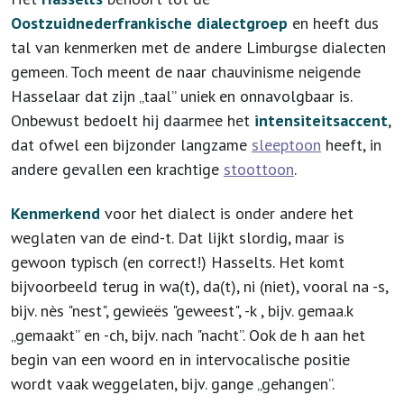
Oostzuidnederfrankische dialectgroep
en heeft dus
tal van kenmerken met de andere Limburgse dialecten
gemeen. Toch meent de naar chauvinisme neigende
Hasselaar dat zijn „taal” uniek en onnavolgbaar is.
Onbewust bedoelt hij daarmee het
intensiteitsaccent
,
dat ofwel een bijzonder langzame
sleeptoon
heeft, in
andere gevallen een krachtige
stoottoon
.
Kenmerkend
voor het dialect is onder andere het
weglaten van de eind-t. Dat lijkt slordig, maar is
gewoon typisch (en correct!) Hasselts. Het komt
bijvoorbeeld terug in wa(t), da(t), ni (niet), vooral na -s,
bijv. nès "nest", gewieës "geweest", -k , bijv. gemaa.k
„gemaakt” en -ch, bijv. nach "nacht”. Ook de h aan het
begin van een woord en in intervocalische positie
wordt vaak weggelaten, bijv. gange „gehangen”.