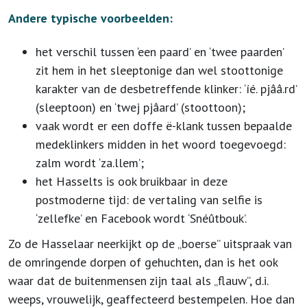
Andere typische voorbeelden:
het verschil tussen ‘een paard’ en ‘twee paarden’
zit hem in het sleeptonige dan wel stoottonige
karakter van de desbetreffende klinker: ‘íé. pjââ.rd’
(sleeptoon) en ‘twej pjâard’ (stoottoon);
vaak wordt er een doffe ë-klank tussen bepaalde
medeklinkers midden in het woord toegevoegd:
zalm wordt ‘za.llem’;
het Hasselts is ook bruikbaar in deze
postmoderne tijd: de vertaling van selfie is
‘zellefke’ en Facebook wordt ‘Snéûtbouk’.
Zo de Hasselaar neerkijkt op de „boerse” uitspraak van
de omringende dorpen of gehuchten, dan is het ook
waar dat de buitenmensen zijn taal als „flauw”, d.i.
weeps, vrouwelijk, geaffecteerd bestempelen. Hoe dan