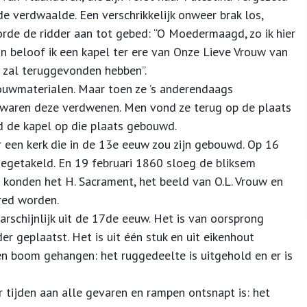
lde verdwaalde. Een verschrikkelijk onweer brak los,
poorde de ridder aan tot gebed: “O Moedermaagd, zo ik hier
n beloof ik een kapel ter ere van Onze Lieve Vrouw van
 zal teruggevonden hebben”.
ouwmaterialen. Maar toen ze ’s anderendaags
 waren deze verdwenen. Men vond ze terug op de plaats
 de kapel op die plaats gebouwd.
 een kerk die in de 13e eeuw zou zijn gebouwd. Op 16
oegetakeld. En 19 februari 1860 sloeg de bliksem
 konden het H. Sa­cra­ment, het beeld van O.L. Vrouw en
red worden.
arschijnlijk uit de 17de eeuw. Het is van oorsprong
r geplaatst. Het is uit één stuk en uit eikenhout
een boom gehangen: het ruggedeelte is uitgehold en er is
 tijden aan alle gevaren en rampen ont­snapt is: het