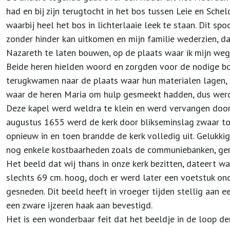
had en bij zijn terugtocht in het bos tussen Leie en Sche
waarbij heel het bos in lichter­laaie leek te staan. Dit s
zonder hinder kan uitkomen en mijn familie wederzien, da
Nazareth te laten bouwen, op de plaats waar ik mijn weg
Beide heren hielden woord en zorgden voor de nodige b
terugkwamen naar de plaats waar hun materialen lagen,
waar de heren Maria om hulp gesmeekt hadden, dus werd
Deze kapel werd weldra te klein en werd vervangen door
augustus 1655 werd de kerk door blik­seminslag zwaar t
opnieuw in en toen brandde de kerk volledig uit. Gelukkig
nog enkele kostbaarheden zoals de communiebanken, ge
Het beeld dat wij thans in onze kerk bezitten, dateert wa
slechts 69 cm. hoog, doch er werd later een voetstuk onde
gesneden. Dit beeld heeft in vroeger tijden stellig aan 
een zware ijzeren haak aan bevestigd.
Het is een wonderbaar feit dat het beeldje in de loop der