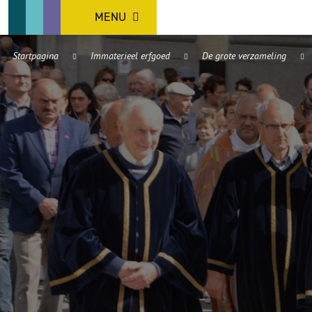
MENU
Startpagina
Immaterieel erfgoed
De grote verzameling