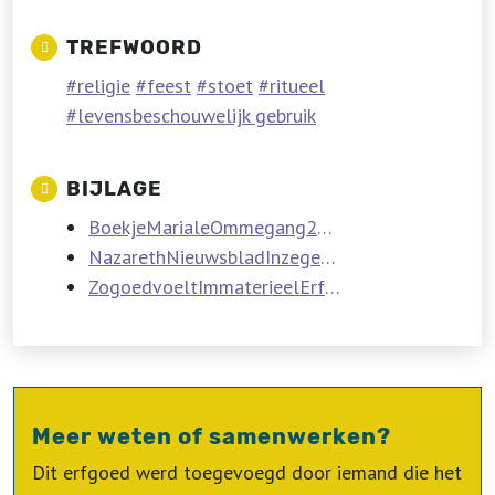
TREFWOORD
religie
feest
stoet
ritueel
levensbeschouwelijk gebruik
BIJLAGE
BoekjeMarialeOmmegang2021.pdf
NazarethNieuwsbladInzegeningbeelden.pdf
ZogoedvoeltImmaterieelErfgoed.pdf
Meer weten of samenwerken?
Dit erfgoed werd toegevoegd door iemand die het