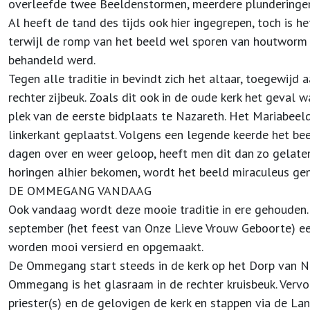
overleefde twee Beeldenstormen, meerdere plunderingen
Al heeft de tand des tijds ook hier ingegrepen, toch is 
terwijl de romp van het beeld wel sporen van houtworm 
behandeld werd.
Tegen alle traditie in bevindt zich het altaar, toegewijd 
rechter zijbeuk. Zoals dit ook in de oude kerk het geval w
plek van de eerste bid­plaats te Nazareth. Het Mariabeel
linkerkant geplaatst. Volgens een legende keerde het bee
dagen over en weer geloop, heeft men dit dan zo gelaten
horingen alhier bekomen, wordt het beeld mira­culeus g
DE OMMEGANG VANDAAG
Ook vandaag wordt deze mooie traditie in ere gehouden. E
september (het feest van Onze Lieve Vrouw Geboorte) ee
worden mooi versierd en opgemaakt.
De Ommegang start steeds in de kerk op het Dorp van Na
Ommegang is het glasraam in de rechter kruisbeuk. Vervo
priester(s) en de gelovigen de kerk en stappen via de Lang