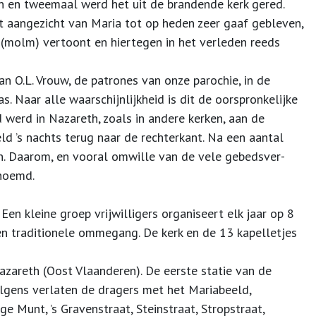
 en tweemaal werd het uit de brandende kerk gered.
het aangezicht van Maria tot op heden zeer gaaf gebleven,
(molm) vertoont en hiertegen in het verleden reeds
aan O.L. Vrouw, de patrones van onze parochie, in de
as. Naar alle waarschijnlijkheid is dit de oorspronkelijke
d werd in Nazareth, zoals in andere kerken, aan de
ld ’s nachts terug naar de rechterkant. Na een aantal
. Daarom, en vooral omwille van de vele gebeds­ver­
enoemd.
en kleine groep vrijwilligers organiseert elk jaar op 8
n traditionele ommegang. De kerk en de 13 kapelletjes
zareth (Oost Vlaanderen). De eerste statie van de
lgens verlaten de dragers met het Mariabeeld,
e Munt, ’s Gravenstraat, Steinstraat, Stropstraat,