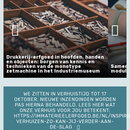
nden
Van
Samen over kantklossen leren in
tex
um
modules
een
WE ZITTEN IN VERHUISTIJD TOT 17
OKTOBER. NIEUWE INZENDINGEN WORDEN
PAS HIERNA BEHANDELD. LEES HIER WAT
ONZE VERHUIS VOOR JOU BETEKENT:
HTTPS://IMMATERIEELERFGOED.BE/NL/INSPIRA
VERHUIZEN-ZO-KAN-JIJ-VERDER-AAN-
DE-SLAG