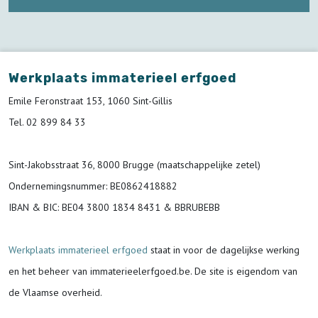
Werkplaats immaterieel erfgoed
Emile Feronstraat 153, 1060 Sint-Gillis
Tel. 02 899 84 33
Sint-Jakobsstraat 36, 8000 Brugge (maatschappelijke zetel)
Ondernemingsnummer
: BE0862418882
IBAN & BIC:
BE04 3800 1834 8431 & BBRUBEBB
Werkplaats immaterieel erfgoed
staat in voor de
dagelijkse werking
en het beheer van immaterieelerfgoed.be.
De site is eigendom van
de Vlaamse overheid.