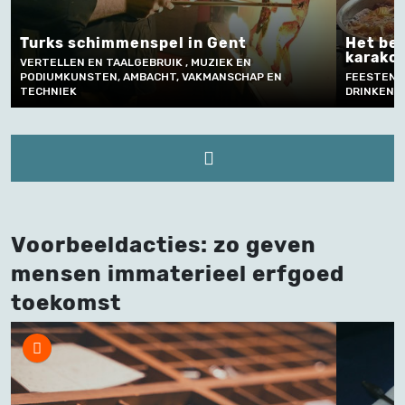
Het bereiden en verkopen van
Het
karakollen
mec
FEESTEN, RITUELEN EN SOCIALE GEBRUIKEN, ETEN EN
MUZI
DRINKEN, AMBACHT, VAKMANSCHAP EN TECHNIEK
EN T
Voorbeeldacties: zo geven
mensen immaterieel erfgoed
toekomst