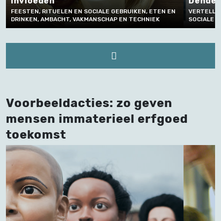
invloeden
Dende
FEESTEN, RITUELEN EN SOCIALE GEBRUIKEN, ETEN EN
VERTELLEN
DRINKEN, AMBACHT, VAKMANSCHAP EN TECHNIEK
SOCIALE 
Voorbeeldacties: zo geven
mensen immaterieel erfgoed
toekomst