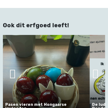
Ook dit erfgoed leeft!
Pasen vieren met Hongaarse
De ludi