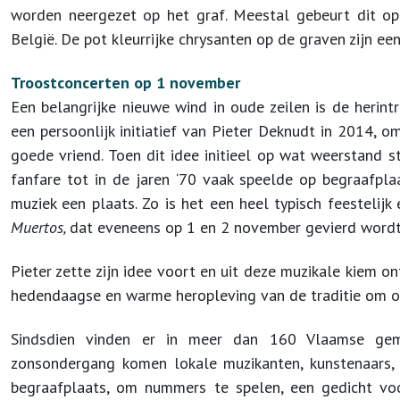
worden neergezet op het graf. Meestal gebeurt dit op 
België. De pot kleurrijke chrysanten op de graven zijn ee
Troostconcerten op 1 november
Een belangrijke nieuwe wind in oude zeilen is de herint
een persoonlijk initiatief van Pieter Deknudt in 2014, o
goede vriend. Toen dit idee initieel op wat weerstand s
fanfare tot in de jaren ‘70 vaak speelde op begraafpl
muziek een plaats. Zo is het een heel typisch feestelij
Muertos,
dat eveneens op 1 en 2 november gevierd word
Pieter zette zijn idee voort en uit deze muzikale kiem 
hedendaagse en warme heropleving van de traditie om o
Sindsdien vinden er in meer dan 160 Vlaamse g
zonsondergang komen lokale muzikanten, kunstenaars, 
begraafplaats, om nummers te spelen, een gedicht voo