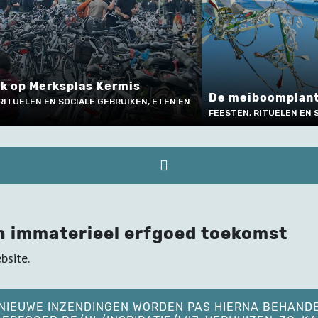
Kostumering bi
Heists Kamert
eiboomplanting in Wieze
MUZIEK EN PODIUMK
EN, RITUELEN EN SOCIALE GEBRUIKEN
EN TECHNIEK
n immaterieel erfgoed toekomst
bsite.
. NIEUWE INZENDINGEN WORDEN PAS HIERNA BEHAND