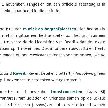
1 november, aangezien dit een officiële feestdag is in
n herkenbaar beeld in die periode.
roductie van
muziek op begraafplaatsen
. Het begon als
m met zijn gitaar een lied te spelen aan het graf van een
tuitte, vertelde de Heemkring van Deerlijk dat de lokale
aatsen op 1 november. Ook in andere rouwculturen heeft
k element bij het Mexicaanse feest voor de doden,
Día de
t.
ontstond
Reveil.
Reveil betekent letterlijk
heropleving; e
en
p 1 november te herdenken wie gestorven is.
emeenten op 1 november
troostconcerten
plaats. Bij
fanfares, familieleden en vrienden samen op de lokale
r te lezen, een (levens)verhaal te vertellen of samen