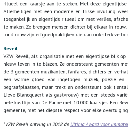
ritueel een kaarsje aan te steken. Met deze eigentijdse
Allerheiligen met een moderne en frisse invulling wee
toegankelijk en eigentijds ritueel om met verlies, afsc
te maken. Ze brengen mensen dichter bij elkaar in rouw,
rond rouw zijn erfgoedpraktijken die dan ook sterk verbo
Reveil
VZW Reveil, als organisatie met een eigentijdse blik o
nieuw leven in te blazen. Ze ondersteunt gemeenten met 
de 3 gemeenten muzikanten, fanfares, dichters en verha
een warme gloed van ingetogen muziek, poëzie en lok
begraafplaatsen, maar trekt en ondersteunt ook tienta
Lieve Blancquaert als gastvrouw) met een steeds vari
hele kustlijn van De Panne met 10.000 kaarsjes. Een Re
gemeente, met het diepste respect voor elke overtuiging
*VZW Reveil ontving in 2018 de
Ultima Award voor Immater