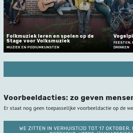
Vogelpik op Merksplas Kermis
De m
FEESTEN, RITUELEN EN SOCIALE GEBRUIKEN, ETEN EN
DRINKEN
FEEST
Voorbeeldacties: zo geven mense
Er staat nog geen toepasselijke voorbeeldactie op de we
WE ZITTEN IN VERHUISTIJD TOT 17 OKTOBER