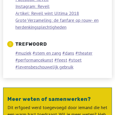
Instagram: Reveil
Artikel: Reveil wint Ultima 2018
Grote Verzameling: de fanfare op rouw- en
herdenkingsplechtigheden
TREFWOORD
muziek
stem en zang
dans
theater
performancekunst
feest
stoet
levensbeschouwelijk gebruik
Meer weten of samenwerken?
Dit erfgoed werd toegevoegd door iemand die het
een warm hart toedraagt. Wil je meer weten? Heb