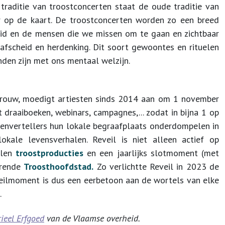
 traditie van troostconcerten
staat de oude traditie van
r op de kaart. De troostconcerten worden zo een breed
heid en de mensen die we missen om te gaan en zichtbaar
 afscheid en herdenking. Dit soort gewoontes en rituelen
nden zijn met ons mentaal welzijn.
p rouw, moedigt artiesten sinds 2014 aan om 1 november
draaiboeken, webinars, campagnes,... zodat in bijna 1 op
lenvertellers hun lokale begraafplaats onderdompelen in
ale levensverhalen. Reveil is niet alleen actief op
llen
troostproducties
en een jaarlijks slotmoment (met
ërende
Troosthoofdstad.
Zo verlichtte Reveil in 2023 de
veilmoment is dus een eerbetoon aan de wortels van elke
.
ieel Erfgoed
van de Vlaamse overheid.