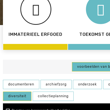
IMMATERIEEL ERFGOED
TOEKOMST G
voorbeelden van 
documenteren
archiefzorg
onderzoek
diversiteit
collectieplanning