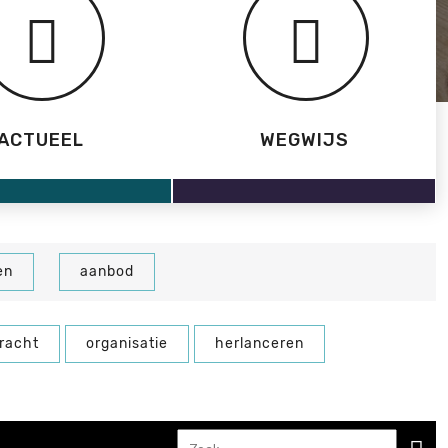
ACTUEEL
WEGWIJS
en
aanbod
racht
organisatie
herlanceren