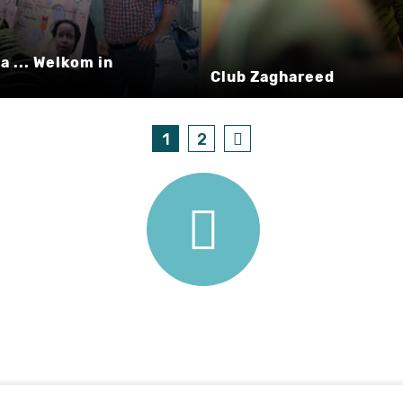
a ... Welkom in
Club Zaghareed
1
2