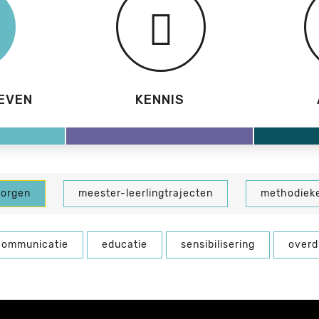
EVEN
KENNIS
borgen
meester-leerlingtrajecten
methodiek
communicatie
educatie
sensibilisering
overd