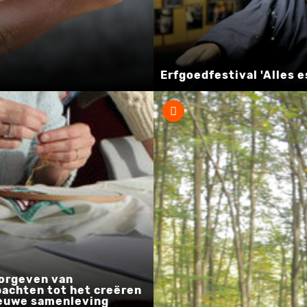
Erfgoedfestival 'Alles e
oorgeven van
achten tot het creëren
ieuwe samenleving