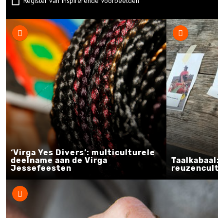
Register van Inspirerende Voorbeelden
‘Virga Yes Divers’: multiculturele
deelname aan de Virga
Taalkabaal
Jessefeesten
reuzencul