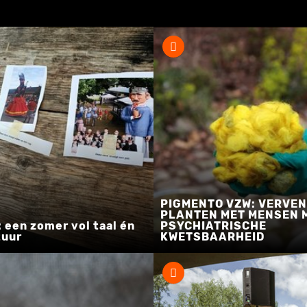
PIGMENTO VZW: VERVEN
PLANTEN MET MENSEN 
: een zomer vol taal én
PSYCHIATRISCHE
tuur
KWETSBAARHEID