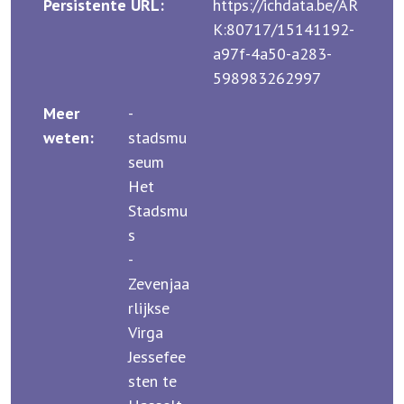
Persistente URL:
https://ichdata.be/AR
K:80717/15141192-
a97f-4a50-a283-
598983262997
Meer
-
weten:
stadsmu
seum
Het
Stadsmu
s
-
Zevenjaa
rlijkse
Virga
Jessefee
sten te