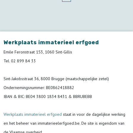
Werkplaats immaterieel erfgoed
Emile Feronstraat 153, 1060 Sint-Gillis
Tel. 02 899 84 33
Sint-Jakobsstraat 36, 8000 Brugge (maatschappelijke zetel)
Ondernemingsnummer
: BE0862418882
IBAN & BIC:
BE04 3800 1834 8431 & BBRUBEBB
Werkplaats immaterieel erfgoed
staat in voor de
dagelijkse werking
en het beheer van immaterieelerfgoed.be.
De site is eigendom van
de Vlaamse overheid.