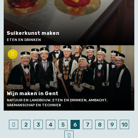
Suikerkunst maken
ETEN EN DRINKEN
Wijn maken in Gent
NATUUR EN LANDBOUW, ETEN EN DRINKEN, AMBACHT,
VAKMANSCHAP EN TECHNIEK
2
3
4
5
6
7
8
9
10