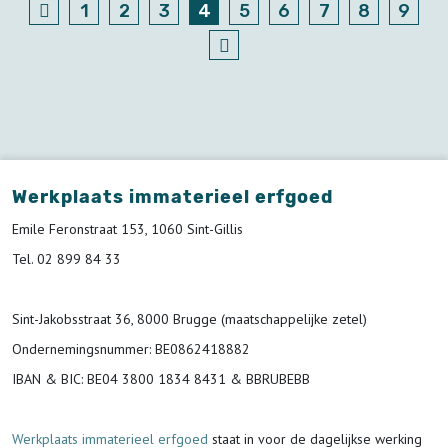
1
2
3
4
5
6
7
8
9
Werkplaats immaterieel erfgoed
Emile Feronstraat 153, 1060 Sint-Gillis
Tel. 02 899 84 33
Sint-Jakobsstraat 36, 8000 Brugge (maatschappelijke zetel)
Ondernemingsnummer
: BE0862418882
IBAN & BIC:
BE04 3800 1834 8431 & BBRUBEBB
Werkplaats immaterieel erfgoed
staat in voor de
dagelijkse werking