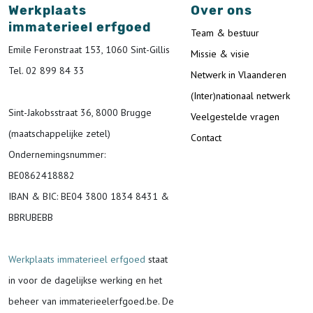
Werkplaats
Over ons
immaterieel erfgoed
Team & bestuur
Emile Feronstraat 153, 1060 Sint-Gillis
Missie & visie
Tel. 02 899 84 33
Netwerk in Vlaanderen
(Inter)nationaal netwerk
Sint-Jakobsstraat 36, 8000 Brugge
Veelgestelde vragen
(maatschappelijke zetel)
Contact
Ondernemingsnummer
:
BE0862418882
IBAN & BIC:
BE04 3800 1834 8431 &
BBRUBEBB
Werkplaats immaterieel erfgoed
staat
in voor de
dagelijkse werking en het
beheer van immaterieelerfgoed.be.
De