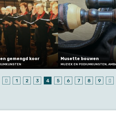
 een gemengd koor
Musette bouwen
DIUMKUNSTEN
MUZIEK EN PODIUMKUNSTEN, AMB
1
2
3
4
5
6
7
8
9