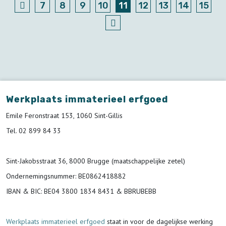
7
8
9
10
11
12
13
14
15
Werkplaats immaterieel erfgoed
Emile Feronstraat 153, 1060 Sint-Gillis
Tel. 02 899 84 33
Sint-Jakobsstraat 36, 8000 Brugge (maatschappelijke zetel)
Ondernemingsnummer
: BE0862418882
IBAN & BIC:
BE04 3800 1834 8431 & BBRUBEBB
Werkplaats immaterieel erfgoed
staat in voor de
dagelijkse werking