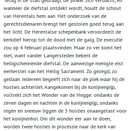
Terug in de stad gedraagt de jonker zich verdacht, en
wanneer de diefstal ontdekt wordt, houdt de schout
van Herentals hem aan. Het onderzoek van de
gerechtsdienaren brengt het gestolen goed terug aan
het licht. De Herentalse schepenbank veroordeelt de
kerkdief hierop tot de dood met de galg. De executie
zou op 4 februari plaatsvinden. Maar zo ver komt het
niet, want vander Langersteden bekent de
heiligschennende diefstal. De aanwezige menigte eist
eerherstel van het Heilig Sacrament. Zo gezegd, zo
gedaan. Iedereen begeeft zich naar de plek waar hij de
hosties achterliet. Aangekomen bij de konijnenpijp,
voltrekt zich het Wonder van de Hegge: ondanks de
zeven dagen en nachten in de konijnenpijp, ondanks
regen en sneeuw liggen de 5 hosties onaangetast voor
het konijnenhol. Om dit wonder eer aan te doen,
worden twee hosties in processie naar de kerk van