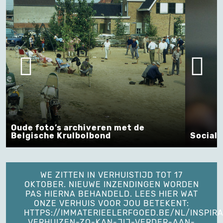
iveren met de
olbond
Sociale media als de beste
WE ZITTEN IN VERHUISTIJD TOT 17
OKTOBER. NIEUWE INZENDINGEN WORDEN
PAS HIERNA BEHANDELD. LEES HIER WAT
ONZE VERHUIS VOOR JOU BETEKENT:
HTTPS://IMMATERIEELERFGOED.BE/NL/INSPIRA
VERHUIZEN-ZO-KAN-JIJ-VERDER-AAN-