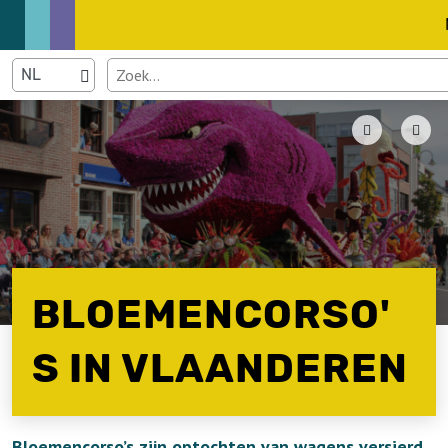
BLOEMENCORSO'
S IN VLAANDEREN
Bloemencorso’s zijn optochten van wagens versierd