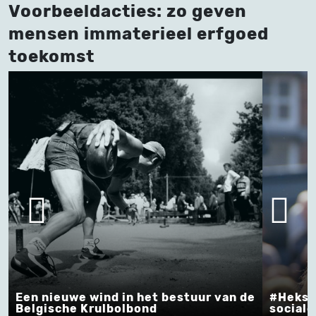
Voorbeeldacties: zo geven
mensen immaterieel erfgoed
toekomst
 bestuur van de
#Heksenstoet Beselare leeft oo
sociale media !