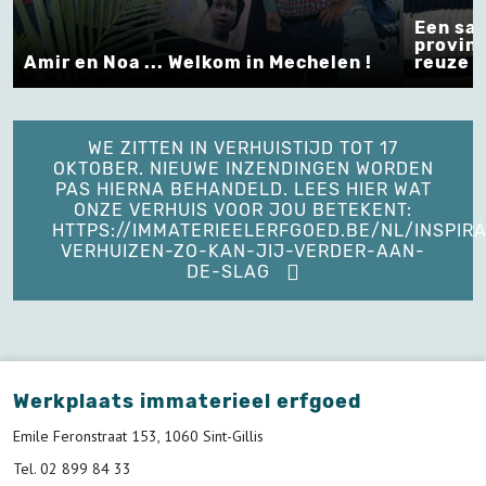
Een sa
provinc
Amir en Noa ... Welkom in Mechelen !
reuze !
WE ZITTEN IN VERHUISTIJD TOT 17
OKTOBER. NIEUWE INZENDINGEN WORDEN
PAS HIERNA BEHANDELD. LEES HIER WAT
ONZE VERHUIS VOOR JOU BETEKENT:
HTTPS://IMMATERIEELERFGOED.BE/NL/INSPIRA
VERHUIZEN-ZO-KAN-JIJ-VERDER-AAN-
DE-SLAG
Werkplaats immaterieel erfgoed
Emile Feronstraat 153, 1060 Sint-Gillis
Tel. 02 899 84 33