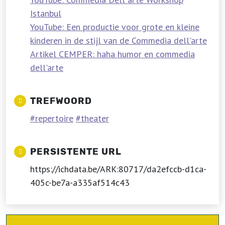
Istanbul
YouTube: Een productie voor grote en kleine
kinderen in de stijl van de Commedia dell'arte
Artikel CEMPER: haha humor en commedia
dell'arte
TREFWOORD
repertoire
theater
PERSISTENTE URL
https://ichdata.be/ARK:80717/da2efccb-d1ca-
405c-be7a-a335af514c43