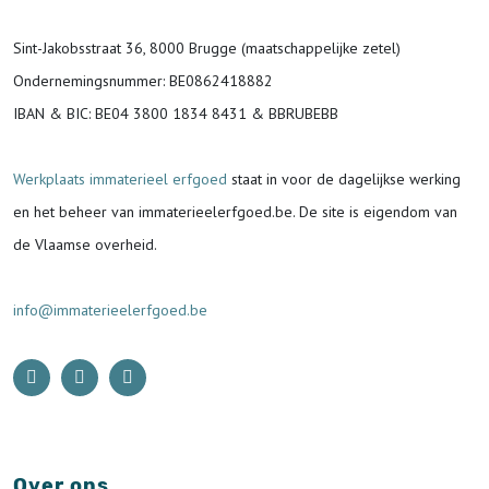
Sint-Jakobsstraat 36, 8000 Brugge (maatschappelijke zetel)
Ondernemingsnummer
: BE0862418882
IBAN & BIC:
BE04 3800 1834 8431 & BBRUBEBB
Werkplaats immaterieel erfgoed
staat in voor de
dagelijkse werking
en het beheer van immaterieelerfgoed.be.
De site is eigendom van
de Vlaamse overheid.
info@immaterieelerfgoed.be
Over ons