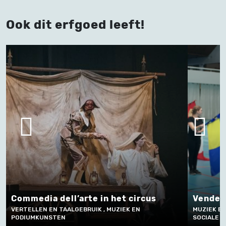
Ook dit erfgoed leeft!
Vendelspel in Vlaanderen
Vrije
MUZIEK EN PODIUMKUNSTEN, FEESTEN, RITUELEN EN
SOCIALE GEBRUIKEN, SPORT EN SPEL
MUZIEK