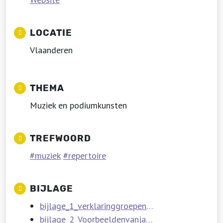
LOCATIE
Vlaanderen
THEMA
Muziek en podiumkunsten
TREFWOORD
muziek
repertoire
BIJLAGE
bijlage_1_verklaringgroepenenBJF.pdf
bijlage_2_Voorbeeldenvanjachthoornmuziek.pdf