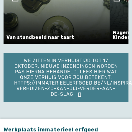
Wagens
Van standbeeld naar taart
Kinders
WE ZITTEN IN VERHUISTIJD TOT 17
OKTOBER. NIEUWE INZENDINGEN WORDEN
PAS HIERNA BEHANDELD. LEES HIER WAT
ONZE VERHUIS VOOR JOU BETEKENT:
HTTPS://IMMATERIEELERFGOED.BE/NL/INSPIRA
VERHUIZEN-ZO-KAN-JIJ-VERDER-AAN-
DE-SLAG
Werkplaats immaterieel erfgoed