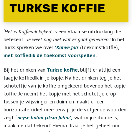
TURKSE KOFFIE
‘Het is Koffiedik kijken’
is een Vlaamse uitdrukking die
betekent:
‘Je weet nog niet wat er gaat gebeuren.’
In het
Turks spreken we over
'
Kahve falı'
(toekomstkoffie),
met koffiedik de toekomst voorspellen.
Bij het drinken van
Turkse koffie
, blijft er altijd een
laagje koffiedik in je kopje. Na het drinken leg je het
schoteltje van je koffie omgekeerd bovenop het kopje
koffie. Je neemt het kopje met het schoteltje erop
tussen je wijsvinger en duim en maakt er een
horizontale cirkel mee terwijl je de volgende woorden
zegt:
‘
neyse halim çıksın falim’
,
‘wat mijn situatie is,
maak me dat bekend’. Hierna draai je het geheel om