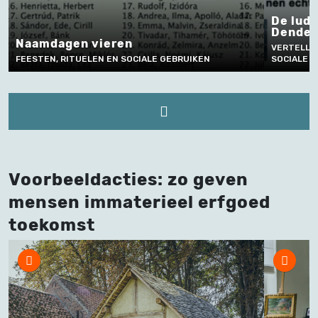
De ludieke vet
Dendermonde
dagen vieren
VERTELLEN EN TAALG
N, RITUELEN EN SOCIALE GEBRUIKEN
SOCIALE GEBRUIKEN
Voorbeeldacties: zo geven
mensen immaterieel erfgoed
toekomst