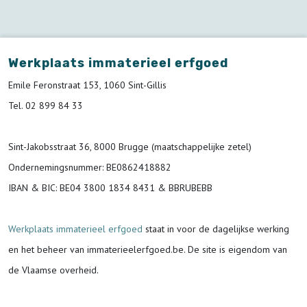
Werkplaats immaterieel erfgoed
Emile Feronstraat 153, 1060 Sint-Gillis
Tel. 02 899 84 33
Sint-Jakobsstraat 36, 8000 Brugge (maatschappelijke zetel)
Ondernemingsnummer
: BE0862418882
IBAN & BIC:
BE04 3800 1834 8431 & BBRUBEBB
Werkplaats immaterieel erfgoed
staat in voor de
dagelijkse werking
en het beheer van immaterieelerfgoed.be.
De site is eigendom van
de Vlaamse overheid.