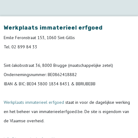
Werkplaats immaterieel erfgoed
Emile Feronstraat 153, 1060 Sint-Gillis
Tel. 02 899 84 33
Sint-Jakobsstraat 36, 8000 Brugge (maatschappelijke zetel)
Ondernemingsnummer
: BE0862418882
IBAN & BIC:
BE04 3800 1834 8431 & BBRUBEBB
Werkplaats immaterieel erfgoed
staat in voor de
dagelijkse werking
en het beheer van immaterieelerfgoed.be.
De site is eigendom van
de Vlaamse overheid.