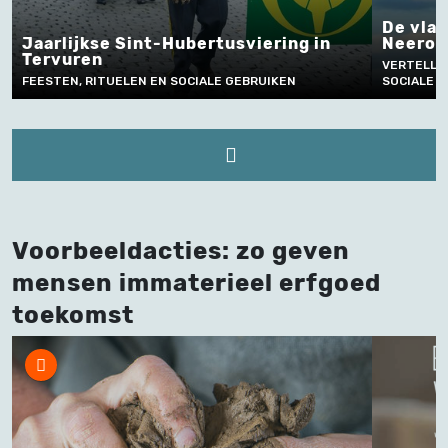
De vlaggengroet bij Chiro
n
Neeroeteren
Sin
VERTELLEN EN TAALGEBRUIK , FEESTEN, RITUELEN EN
FEES
SOCIALE GEBRUIKEN, SPORT EN SPEL
EN L
Voorbeeldacties: zo geven
mensen immaterieel erfgoed
toekomst