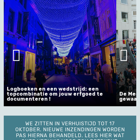
Logboeken en een wedstrijd: een
topcombinatie om jouw erfgoed te
De Mec
documenteren !
gewaar
WE ZITTEN IN VERHUISTIJD TOT 17
OKTOBER. NIEUWE INZENDINGEN WORDEN
PAS HIERNA BEHANDELD. LEES HIER WAT