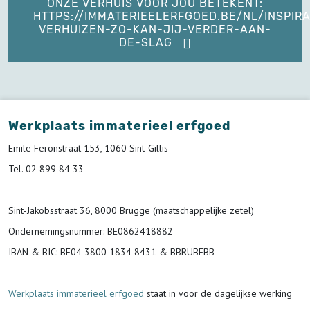
ONZE VERHUIS VOOR JOU BETEKENT:
HTTPS://IMMATERIEELERFGOED.BE/NL/INSPIRA
VERHUIZEN-ZO-KAN-JIJ-VERDER-AAN-
DE-SLAG
Werkplaats immaterieel erfgoed
Emile Feronstraat 153, 1060 Sint-Gillis
Tel. 02 899 84 33
Sint-Jakobsstraat 36, 8000 Brugge (maatschappelijke zetel)
Ondernemingsnummer
: BE0862418882
IBAN & BIC:
BE04 3800 1834 8431 & BBRUBEBB
Werkplaats immaterieel erfgoed
staat in voor de
dagelijkse werking