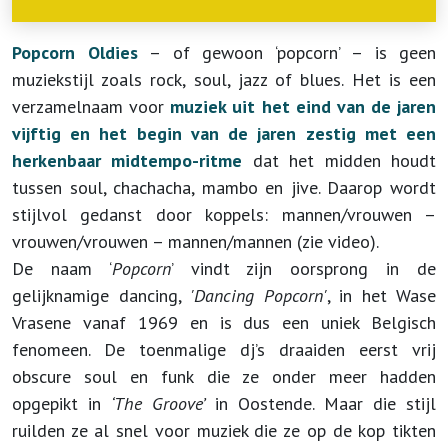
Popcorn Oldies
– of gewoon ‘popcorn’ – is geen
muziekstijl zoals rock, soul, jazz of blues. Het is een
verzamelnaam voor
muziek uit het eind van de jaren
vijftig en het begin van de jaren zestig met een
herkenbaar midtempo-ritme
dat het midden houdt
tussen soul, chachacha, mambo en jive. Daarop wordt
stijlvol gedanst door koppels: mannen/vrouwen –
vrouwen/vrouwen – mannen/mannen (zie video).
De naam ‘
Popcorn
’ vindt zijn oorsprong in de
gelijknamige dancing,
'Dancing Popcorn'
, in het Wase
Vrasene vanaf 1969 en is dus een uniek Belgisch
fenomeen. De toenmalige dj’s draaiden eerst vrij
obscure soul en funk die ze onder meer hadden
opgepikt in
‘The Groove’
in Oostende. Maar die stijl
ruilden ze al snel voor muziek die ze op de kop tikten