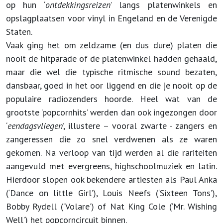
op hun ‘
ontdekkingsreizen
’ langs platenwinkels en
opslagplaatsen voor vinyl in Engeland en de Verenigde
Staten.
Vaak ging het om zeldzame (en dus dure) platen die
nooit de hitparade of de platenwinkel hadden gehaald,
maar die wel die typische ritmische sound bezaten,
dansbaar, goed in het oor liggend en die je nooit op de
populaire radiozenders hoorde. Heel wat van de
grootste ‘popcornhits’ werden dan ook ingezongen door
‘
eendagsvliegen
’, illustere – vooral zwarte - zangers en
zangeressen die zo snel verdwenen als ze waren
gekomen. Na verloop van tijd werden al die rariteiten
aangevuld met evergreens, highschoolmuziek en latin.
Hierdoor slopen ook bekendere artiesten als Paul Anka
(‘Dance on little Girl’), Louis Neefs (‘Sixteen Tons’),
Bobby Rydell (‘Volare’) of Nat King Cole (‘Mr. Wishing
Well’) het popcorncircuit binnen.