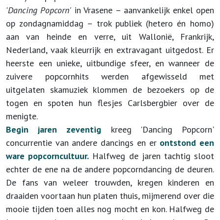
'
Dancing Popcorn'
in Vrasene – aanvankelijk enkel open
op zondagnamiddag – trok publiek (hetero én homo)
aan van heinde en verre, uit Wallonië, Frankrijk,
Nederland, vaak kleurrijk en extravagant uitgedost. Er
heerste een unieke, uitbundige sfeer, en wanneer de
zuivere popcornhits werden afgewisseld met
uitgelaten skamuziek klommen de bezoekers op de
togen en spoten hun flesjes Carlsbergbier over de
menigte.
Begin jaren zeventig
kreeg 'Dancing Popcorn'
concurrentie van andere dancings en er
ontstond een
ware popcorncultuur.
Halfweg de jaren tachtig sloot
echter de ene na de andere popcorndancing de deuren.
De fans van weleer trouwden, kregen kinderen en
draaiden voortaan hun platen thuis, mijmerend over die
mooie tijden toen alles nog mocht en kon. Halfweg de