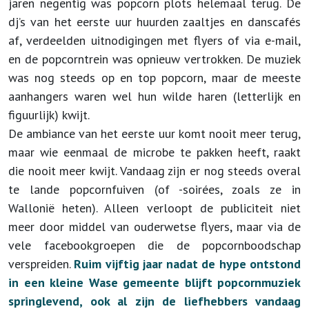
jaren negentig was popcorn plots helemaal terug. De
dj’s van het eerste uur huurden zaaltjes en danscafés
af, verdeelden uitnodigingen met flyers of via e-mail,
en de popcorntrein was opnieuw vertrokken. De muziek
was nog steeds op en top popcorn, maar de meeste
aanhangers waren wel hun wilde haren (letterlijk en
figuurlijk) kwijt.
De ambiance van het eerste uur komt nooit meer terug,
maar wie eenmaal de microbe te pakken heeft, raakt
die nooit meer kwijt. Vandaag zijn er nog steeds overal
te lande popcornfuiven (of -soirées, zoals ze in
Wallonië heten). Alleen verloopt de publiciteit niet
meer door middel van ouderwetse flyers, maar via de
vele facebookgroepen die de popcornboodschap
verspreiden.
Ruim vijftig jaar nadat de hype ontstond
in een kleine Wase gemeente blijft popcornmuziek
springlevend, ook al zijn de liefhebbers vandaag