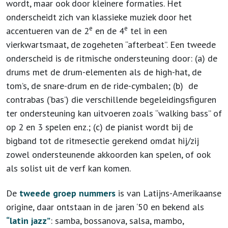
wordt, maar ook door kleinere formaties. Het
onderscheidt zich van klassieke muziek door het
e
e
accentueren van de 2
en de 4
tel in een
vierkwartsmaat, de zogeheten “afterbeat”. Een tweede
onderscheid is de ritmische ondersteuning door: (a) de
drums met de drum-elementen als de high-hat, de
tom’s, de snare-drum en de ride-cymbalen; (b) de
contrabas (‘bas’) die verschillende begeleidingsfiguren
ter ondersteuning kan uitvoeren zoals “walking bass” of
op 2 en 3 spelen enz.; (c) de pianist wordt bij de
bigband tot de ritmesectie gerekend omdat hij/zij
zowel ondersteunende akkoorden kan spelen, of ook
als solist uit de verf kan komen.
De
tweede groep nummers
is van Latijns-Amerikaanse
origine, daar ontstaan in de jaren ‘50 en bekend als
“latin jazz”
: samba, bossanova, salsa, mambo,