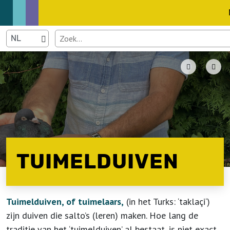
TUIMELDUIVEN
Tuimelduiven, of tuimelaars,
(in het Turks: ‘taklaçi‘)
zijn duiven die salto’s (leren) maken. Hoe lang de
traditie van het ‘tuimelduiven’ al bestaat, is niet exact