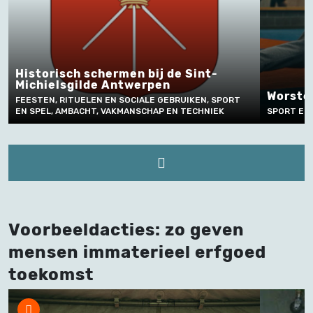
Frett
Worstelen in Antwerpen
NATUUR
SPORT EN SPEL
TECHNI
Voorbeeldacties: zo geven
mensen immaterieel erfgoed
toekomst