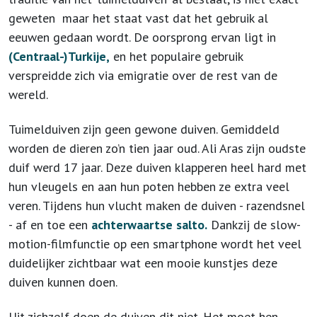
geweten maar het staat vast dat het gebruik al
eeuwen gedaan wordt. De oorsprong ervan ligt in
(Centraal-)Turkije,
en het populaire gebruik
verspreidde zich via emigratie over de rest van de
wereld.
Tuimelduiven zijn geen gewone duiven. Gemiddeld
worden de dieren zo’n tien jaar oud. Ali Aras zijn oudste
duif werd 17 jaar. Deze duiven klapperen heel hard met
hun vleugels en aan hun poten hebben ze extra veel
veren.
Tijdens hun vlucht maken de duiven - razendsnel
- af en toe een
achterwaartse salto.
Dankzij de slow-
motion-filmfunctie op een smartphone wordt het veel
duidelijker zichtbaar wat een mooie kunstjes deze
duiven kunnen doen.
Uit zichzelf doen de duiven dit niet. Het moet hen