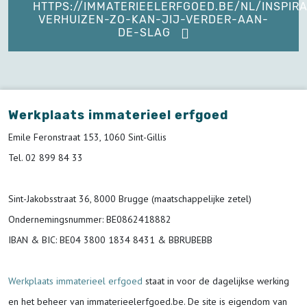
HTTPS://IMMATERIEELERFGOED.BE/NL/INSPIRA
VERHUIZEN-ZO-KAN-JIJ-VERDER-AAN-
DE-SLAG
Werkplaats immaterieel erfgoed
Emile Feronstraat 153, 1060 Sint-Gillis
Tel. 02 899 84 33
Sint-Jakobsstraat 36, 8000 Brugge (maatschappelijke zetel)
Ondernemingsnummer
: BE0862418882
IBAN & BIC:
BE04 3800 1834 8431 & BBRUBEBB
Werkplaats immaterieel erfgoed
staat in voor de
dagelijkse werking
en het beheer van immaterieelerfgoed.be.
De site is eigendom van