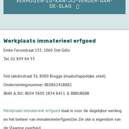
VERHUIZEN-ZO-KAN-JIJ-VERDER-AAN-
DE-SLAG
Werkplaats immaterieel erfgoed
Emile Feronstraat 153, 1060 Sint-Gillis
Tel. 02 899 84 33
Sint-Jakobsstraat 36, 8000 Brugge (maatschappelijke zetel)
Ondernemingsnummer
: BE0862418882
IBAN & BIC:
BE04 3800 1834 8431 & BBRUBEBB
Werkplaats immaterieel erfgoed
staat in voor de
dagelijkse werking
en het beheer van immaterieelerfgoed.be.
De site is eigendom van
de Vlaamse overheid.