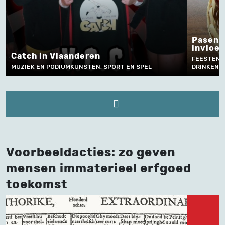
Pasen 
invloe
Catch in Vlaanderen
FEESTEN, 
MUZIEK EN PODIUMKUNSTEN, SPORT EN SPEL
DRINKEN,
Voorbeeldacties: zo geven
mensen immaterieel erfgoed
toekomst