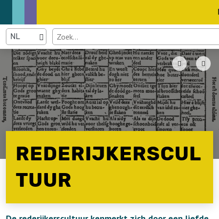
REDERIJKERSCUL
TUUR
De rederijkerscultuur kenmerkt zich door een liefde