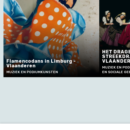
HET DRAG
STREEKDR
Flamencodans in Limburg -
VLAANDE
Vlaanderen
MUZIEK EN POD
MUZIEK EN PODIUMKUNSTEN
EN SOCIALE GE