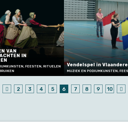
EN VAN
ACHTEN IN
REN
Vendelspel in Vlaander
IUMKUNSTEN, FEESTEN, RITUELEN
BRUIKEN
MUZIEK EN PODIUMKUNSTEN, FEES
2
3
4
5
6
7
8
9
10