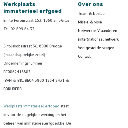
Werkplaats
Over ons
immaterieel erfgoed
Team & bestuur
Emile Feronstraat 153, 1060 Sint-Gillis
Missie & visie
Tel. 02 899 84 33
Netwerk in Vlaanderen
(Inter)nationaal netwerk
Sint-Jakobsstraat 36, 8000 Brugge
Veelgestelde vragen
(maatschappelijke zetel)
Contact
Ondernemingsnummer
:
BE0862418882
IBAN & BIC:
BE04 3800 1834 8431 &
BBRUBEBB
Werkplaats immaterieel erfgoed
staat
in voor de
dagelijkse werking en het
beheer van immaterieelerfgoed.be.
De