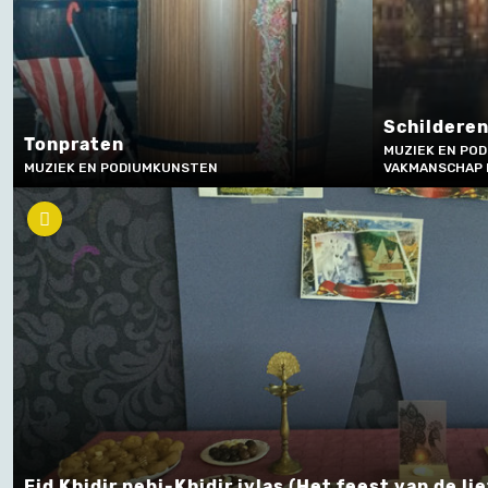
Schildere
Tonpraten
MUZIEK EN PO
MUZIEK EN PODIUMKUNSTEN
VAKMANSCHAP 
Eid Khidir nebi-Khidir iylas (Het feest van de li