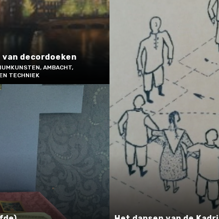
n van decordoeken
DIUMKUNSTEN, AMBACHT,
EN TECHNIEK
efde)
Het dansen van de Kadri