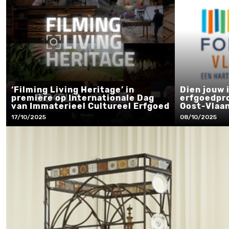
‘Filming Living Heritage’ in
Dien jouw 
première op Internationale Dag
erfgoedpro
van Immaterieel Cultureel Erfgoed
Oost-Vlaa
17/10/2025
08/10/2025