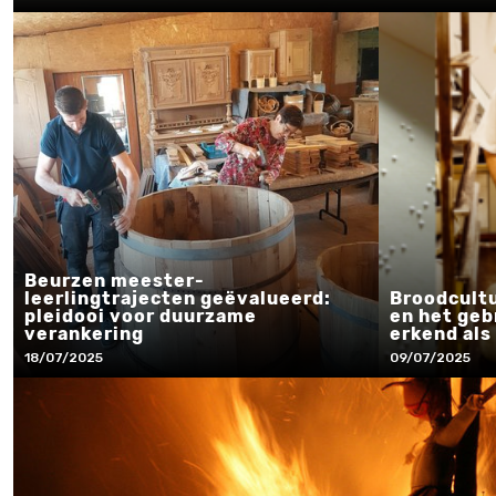
Beurzen meester-
leerlingtrajecten geëvalueerd:
Broodcult
pleidooi voor duurzame
en het gebr
verankering
erkend als
18/07/2025
09/07/2025