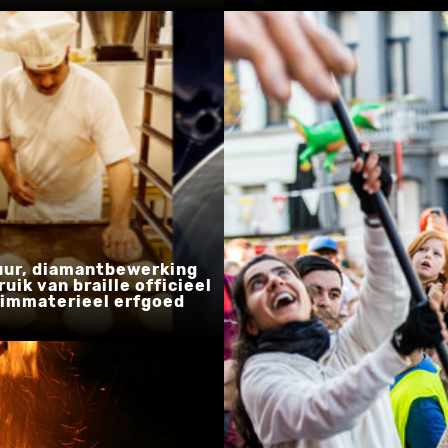
uur, diamantbewerking
uik van braille officieel
 immaterieel erfgoed