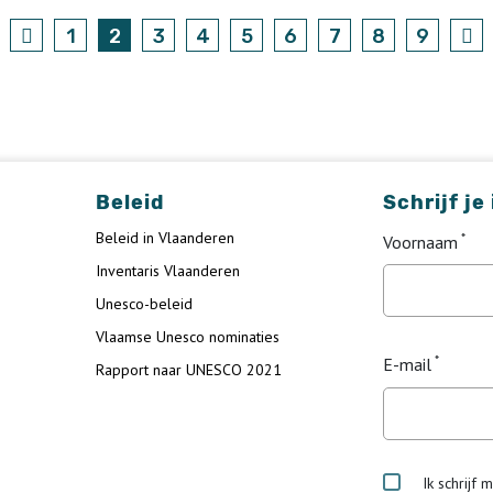
1
2
3
4
5
6
7
8
9
Beleid
Schrijf je
Beleid in Vlaanderen
Voornaam
Inventaris Vlaanderen
Unesco-beleid
Vlaamse Unesco nominaties
E-mail
Rapport naar UNESCO 2021
Ik schrijf 