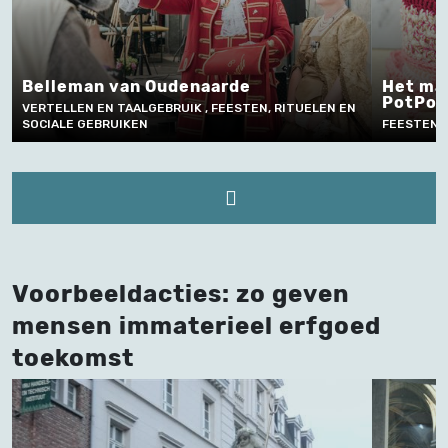
D
Het maken en gebruiken van de
d
PotPots
ELEN EN
FE
FEESTEN, RITUELEN EN SOCIALE GEBRUIKEN
EN
Voorbeeldacties: zo geven
mensen immaterieel erfgoed
toekomst