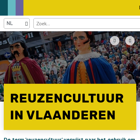
REUZENCULTUUR
IN VLAANDEREN
De term 'reuzencultuur' verwijst naar het gebruik om