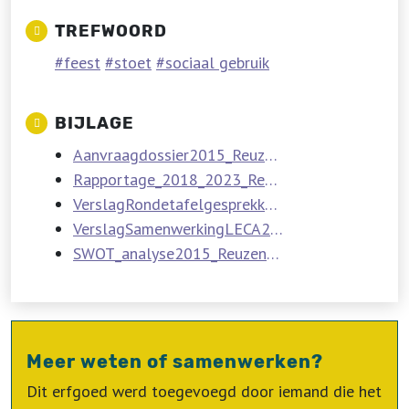
TREFWOORD
feest
stoet
sociaal gebruik
BIJLAGE
Aanvraagdossier2015_ReuzencultuurVlaanderen.pdf
Rapportage_2018_2023_ReuzencultuurVlaanderen.pdf
VerslagRondetafelgesprekken2015_ReuzencultuurVlaanderen.pdf
VerslagSamenwerkingLECA2015_ReuzencultuurVlaanderen.pdf
SWOT_analyse2015_ReuzencultuurVlaanderen.pdf
Meer weten of samenwerken?
Dit erfgoed werd toegevoegd door iemand die het