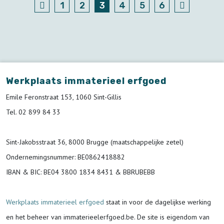
1
2
3
4
5
6
Werkplaats immaterieel erfgoed
Emile Feronstraat 153, 1060 Sint-Gillis
Tel. 02 899 84 33
Sint-Jakobsstraat 36, 8000 Brugge (maatschappelijke zetel)
Ondernemingsnummer
: BE0862418882
IBAN & BIC:
BE04 3800 1834 8431 & BBRUBEBB
Werkplaats immaterieel erfgoed
staat in voor de
dagelijkse werking
en het beheer van immaterieelerfgoed.be.
De site is eigendom van