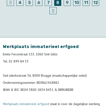
4
5
6
7
8
9
10
11
12
Werkplaats immaterieel erfgoed
Emile Feronstraat 153, 1060 Sint-Gillis
Tel. 02 899 84 33
Sint-Jakobsstraat 36, 8000 Brugge (maatschappelijke zetel)
Ondernemingsnummer
: BE0862418882
IBAN & BIC:
BE04 3800 1834 8431 & BBRUBEBB
Werkplaats immaterieel erfgoed
staat in voor de
dagelijkse werking