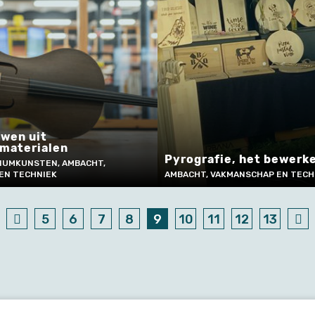
uwen uit
materialen
Pyrografie, het bewerke
DIUMKUNSTEN, AMBACHT,
EN TECHNIEK
AMBACHT, VAKMANSCHAP EN TECH
5
6
7
8
9
10
11
12
13