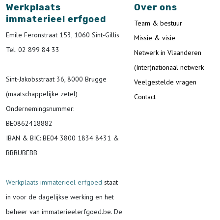
Werkplaats
Over ons
immaterieel erfgoed
Team & bestuur
Emile Feronstraat 153, 1060 Sint-Gillis
Missie & visie
Tel. 02 899 84 33
Netwerk in Vlaanderen
(Inter)nationaal netwerk
Sint-Jakobsstraat 36, 8000 Brugge
Veelgestelde vragen
(maatschappelijke zetel)
Contact
Ondernemingsnummer
:
BE0862418882
IBAN & BIC:
BE04 3800 1834 8431 &
BBRUBEBB
Werkplaats immaterieel erfgoed
staat
in voor de
dagelijkse werking en het
beheer van immaterieelerfgoed.be.
De