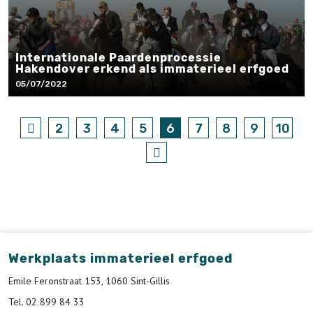
Internationale Paardenprocessie
Hakendover erkend als immaterieel erfgoed
05/07/2022
2
3
4
5
6
7
8
9
10
Werkplaats immaterieel erfgoed
Emile Feronstraat 153, 1060 Sint-Gillis
Tel. 02 899 84 33