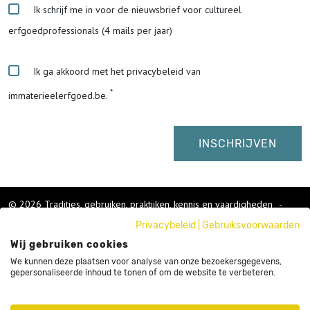
Ik schrijf me in voor de nieuwsbrief voor cultureel
erfgoedprofessionals (4 mails per jaar)
Ik ga akkoord met het privacybeleid van
immaterieelerfgoed.be.
© 2026 Tradities, gebruiken, praktijken, kennis en vaardigheden
-
Cookies wijzigen
-
Privacybeleid
|
Gebruiksvoorwaarden
Colofon
Wij gebruiken cookies
Gebruikersvoorwaarden
Privacybeleid
We kunnen deze plaatsen voor analyse van onze bezoekersgegevens,
gepersonaliseerde inhoud te tonen of om de website te verbeteren.
Cookies
Nieuwsbrief
Sitemap