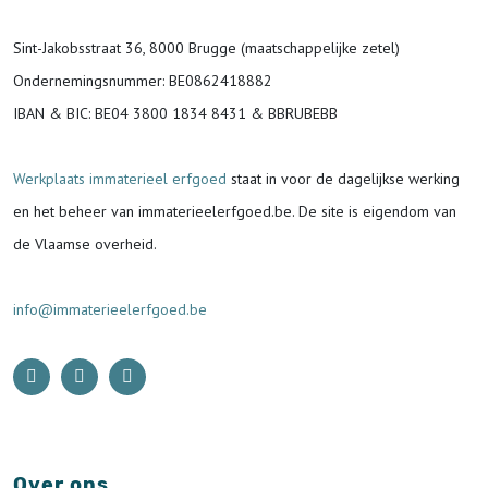
Sint-Jakobsstraat 36, 8000 Brugge (maatschappelijke zetel)
Ondernemingsnummer
: BE0862418882
IBAN & BIC:
BE04 3800 1834 8431 & BBRUBEBB
Werkplaats immaterieel erfgoed
staat in voor de
dagelijkse werking
en het beheer van immaterieelerfgoed.be.
De site is eigendom van
de Vlaamse overheid.
info@immaterieelerfgoed.be
Over ons