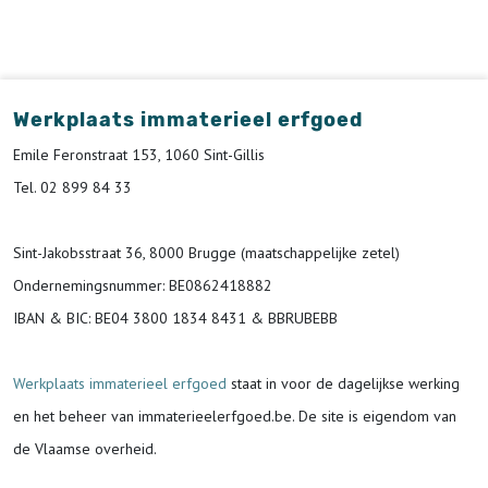
Werkplaats immaterieel erfgoed
Emile Feronstraat 153, 1060 Sint-Gillis
Tel. 02 899 84 33
Sint-Jakobsstraat 36, 8000 Brugge (maatschappelijke zetel)
Ondernemingsnummer
: BE0862418882
IBAN & BIC:
BE04 3800 1834 8431 & BBRUBEBB
Werkplaats immaterieel erfgoed
staat in voor de
dagelijkse werking
en het beheer van immaterieelerfgoed.be.
De site is eigendom van
de Vlaamse overheid.