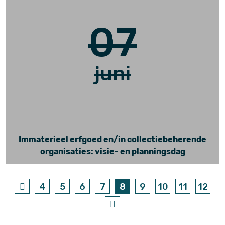
07
juni
Immaterieel erfgoed en/in collectiebeherende
organisaties: visie- en planningsdag
4
5
6
7
8
9
10
11
12