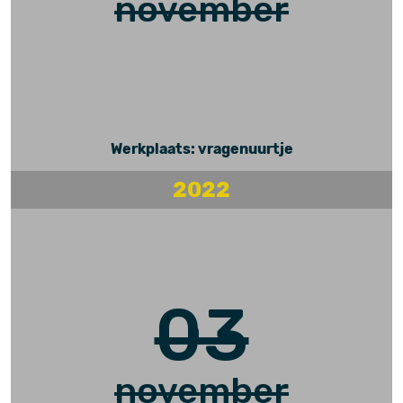
november
Werkplaats: vragenuurtje
2022
03
november