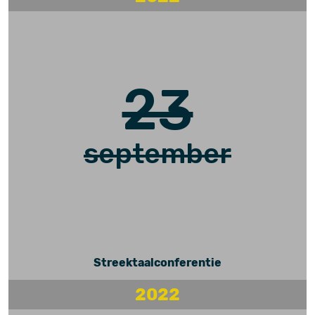
23
september
Streektaalconferentie
2022