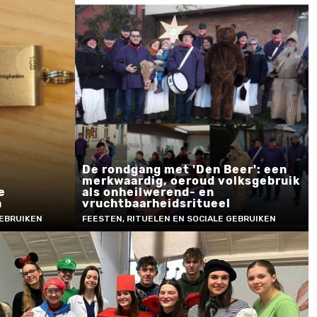
De rondgang met 'Den Beer': een
merkwaardig, oeroud volksgebruik
e
als onheilwerend- en
n
vruchtbaarheidsritueel
GEBRUIKEN
FEESTEN, RITUELEN EN SOCIALE GEBRUIKEN