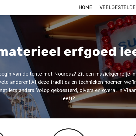
HOME
VEELGESTELDE
materieel erfgoed lee
 begin van de lente met Nourouz? Zit een muziekgenre je i
vele anderen! Al deze tradities en technieken noemen we ‘i
et iets anders. Volop gekoesterd, divers en overal in Vla
leeft?