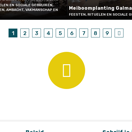
ELEN EN SOCIALE GEBRUIKEN,
Meiboomplanting Galm
EN, AMBACHT, VAKMANSCHAP EN
FEESTEN, RITUELEN EN SOCIALE 
1
2
3
4
5
6
7
8
9