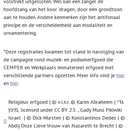
volstrekt uitgesloten. Wel kan een zanger de
hoofdzang van het koor ‘dragen’, door een grondtoon
aan te houden. Andere kenmerken zijn het antifonaal
principe en de verscheidenheid aan modaliteit en
ornamentering.
*
Deze registraties kwamen tot stand In navolging van
de campagne rond muziek- en podiumerfgoed die
CEMPER en Werkplaats immaterieel erfgoed met
verschillende partners opzetten. Meer info vind je
hier
en
hier
.
Religieus erfgoed | © v.l.n.r. © Karim Abraheem | גדי
מינץ, licensed under CC BY 2.5. , Gady Munz Pikiwiki
Israel | © Dick Wursten | © Konstantinos Dedes | ©
Abdij Onze Lieve Vrouw van Nazareth te Brecht | ©