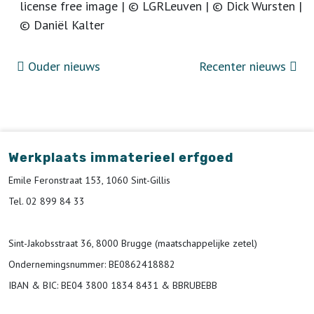
license free image | © LGRLeuven | © Dick Wursten |
© Daniël Kalter
Ouder nieuws
Recenter nieuws
Werkplaats immaterieel erfgoed
Emile Feronstraat 153, 1060 Sint-Gillis
Tel. 02 899 84 33
Sint-Jakobsstraat 36, 8000 Brugge (maatschappelijke zetel)
Ondernemingsnummer
: BE0862418882
IBAN & BIC:
BE04 3800 1834 8431 & BBRUBEBB