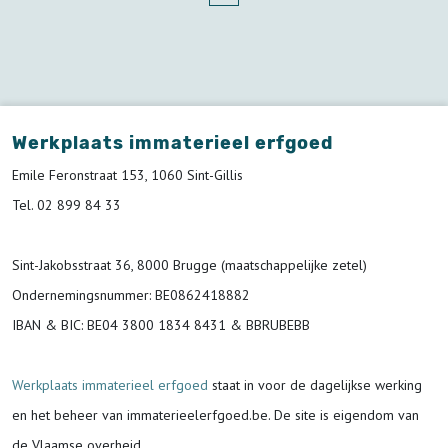
Werkplaats immaterieel erfgoed
Emile Feronstraat 153, 1060 Sint-Gillis
Tel. 02 899 84 33
Sint-Jakobsstraat 36, 8000 Brugge (maatschappelijke zetel)
Ondernemingsnummer
: BE0862418882
IBAN & BIC:
BE04 3800 1834 8431 & BBRUBEBB
Werkplaats immaterieel erfgoed
staat in voor de
dagelijkse werking
en het beheer van immaterieelerfgoed.be.
De site is eigendom van
de Vlaamse overheid.